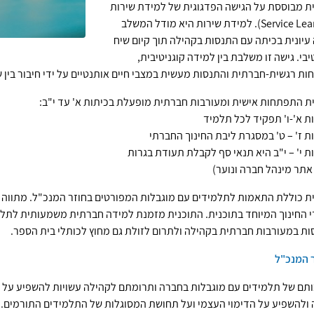
ת מבוססת על הגישה הפדגוגית של למידת שירות
(Service Learning). למידת שירות היא מודל המשלב
עיונית בכיתה עם התנסות בקהילה תוך קיום שיח
בי. גישה זו משלבת בין למידה קוגניטיבית,
ת רגשית-חברתית והתנסות מעשית במצבי חיים אותנטיים על ידי חיבור בין שכל,
ת התפתחות אישית ומעורבות חברתית מופעלת בכיתות א' עד י"ב:
ות א'-ו' תפקיד לכל תלמיד
ות ז' – ט' במסגרת ליבת החינוך החברתי
ות י' – י"ב היא תנאי סף לקבלת תעודת בגרות
אתר מינהל חברה ונוער)
ת כוללת התאמות לתלמידים עם מוגבלות המפורטים בחוזר המנכ"ל. מתווה
 החינוך המיוחד בתוכנית. התוכנית מזמנת למידה חברתית משמעותית לתל
ת במעורבות חברתית בקהילה ולתרום לזולת גם מחוץ לכותלי בית הספר.
 המנכ"ל
תם של תלמידים עם מוגבלות בחברה ותרומתם לקהילה עשויות להשפיע על 
ולהשפיע על הדימוי העצמי ועל תחושת המסוגלות של התלמידים התורמים.