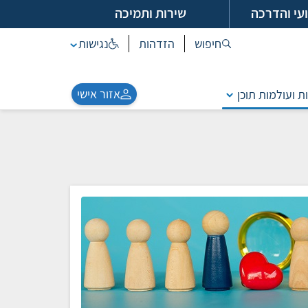
עי והדרכה
שירות ותמיכה
חיפוש
הזדהות
נגישות
אזור אישי
ת ועולמות תוכן