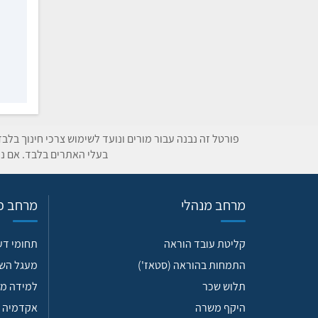
פורטל זה נבנה עבור מורים ונועד לשימוש צרכי חינוך בלב
בעלי האתרים בלבד. אם נת
מרחב מנהלי
מרחב פד
קליטת עובד הוראה
תחומי ד
התמחות בהוראה (סטאז')
מעגל הש
תלוש שכר
למידה מש
היקף משרה
אקדמיה 