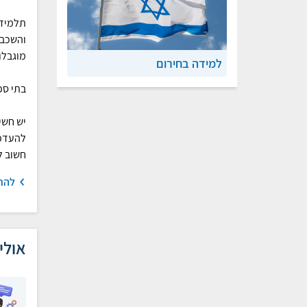
תלמידי
והשכבת
מוגבלו
למידה בחירום
בתי ספ
יש חשי
להעדפו
חשוב ל
להר
אולי 