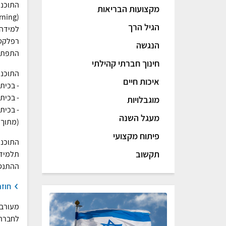
התוכני
מקצועות הבריאות
הגיל הרך
למידה 
רפלקטי
הנגשה
התפתחו
חינוך חברתי קהילתי
התוכני
איכות חיים
- בכית
- בכית
מוגבלויות
- בכית
מעגל השנה
(מתוך 
פיתוח מקצועי
התוכני
תקשוב
תלמידי
ההתנסו
חוזר
מעורבו
לחברה 