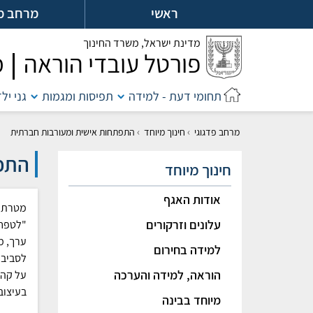
לג
ראשי
מרחב מ
ל
מדינת ישראל,
משרד החינוך
פורטל עובדי הוראה
מ
תחומי דעת - למידה
תפיסות ומגמות
גני יל
›
›
מרחב פדגוגי
חינוך מיוחד
התפתחות אישית ומעורבות חברתית
התפת
חינוך מיוחד
אודות האגף
מטרת ה
עלונים וזרקורים
"לטפח 
ערך, מ
למידה בחירום
לסביבת
הוראה, למידה והערכה
על קהי
בעיצובן
מיוחד בבינה