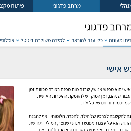
נהלי
מרחב פדגוגי
פיתוח מקצו
רחב פדגוגי
דים ומעונות
כלי עזר להוראה
למידה משולבת דיגיטל
אוכלוסיו
ש אישי
ישי הוא מפגש אנושי, שבו הצוות מפנה בצורה מכוונת זמן
עבור שניהם, זמן המוקדש להעמקת ההיכרות האישית
מות מייחודיותו של כל ילד.
נה להקשבה לצרכיו של הילד, להכרת חלומותיו ואף להבנת
 הדגש הוא על עצם המפגש האנושי שנוצר, המוליד תחושת
, קרבה, תמיכה ואמפתיה. מטרתו היא התבוננות בילד