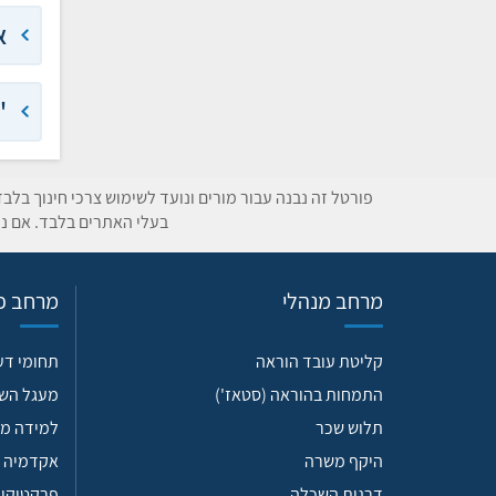
א
'
פורטל זה נבנה עבור מורים ונועד לשימוש צרכי חינוך בלב
בעלי האתרים בלבד. אם נת
מרחב מנהלי
מרחב פד
קליטת עובד הוראה
תחומי ד
התמחות בהוראה (סטאז')
מעגל הש
תלוש שכר
למידה מש
היקף משרה
אקדמיה 
דרגות השכלה
פרקטיקות