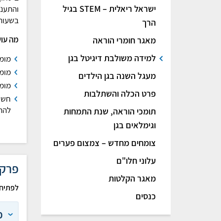
ישראל ריאלית – STEM בגיל
והתעני
בשעות 
הרך
מה עו
מאגר חומרי הוראה
למידה משולבת דיגיטל בגן
מומל
מומלץ לקיי
מעגל השנה בגן הילדים
מומל
פרט הכלה והשתלבות
חשו
להתי
תומכי הוראה, שנת התמחות
וגימלאים בגן
צומחים מחדש – צמצום פערים
עלוני חלו"ם
פרקט
מאגר הקלטות
לפתיחת
כנסים
פ