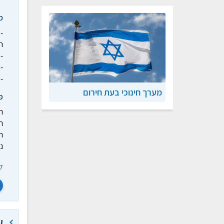
מ
-
ה
-
-
-
מערך חינוכי בעת חירום
פ
ה
ה
ת
נ
ל
ש