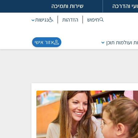
עי והדרכה
שירות ותמיכה
חיפוש
הזדהות
נגישות
אזור אישי
ת ועולמות תוכן