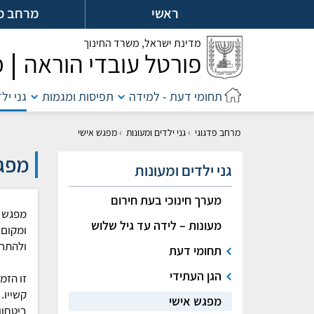
לג
ראשי
מרחב מ
ל
מדינת ישראל,
משרד החינוך
פורטל עובדי הוראה
מ
תחומי דעת - למידה
תפיסות ומגמות
גני יל
›
›
מרחב פדגוגי
גני ילדים ומעונות
מפגש אישי
מפג
גני ילדים ומעונות
מערך חינוכי בעת חירום
מפגש א
מעונות – לידה עד גיל שלוש
ומקום 
ולהתרש
תחומי דעת
הגן העתידי
זו הזמ
קשייו.
מפגש אישי
ביטחון