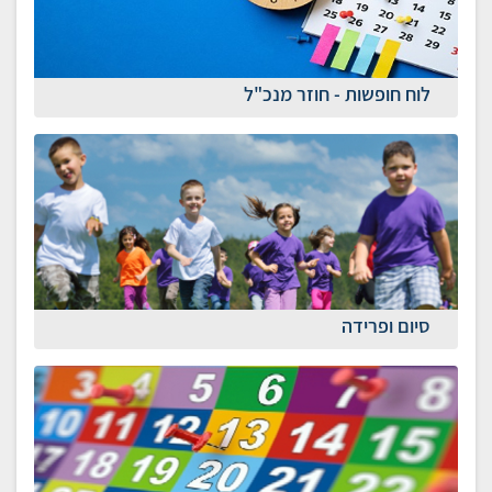
לוח חופשות - חוזר מנכ"ל
סיום ופרידה