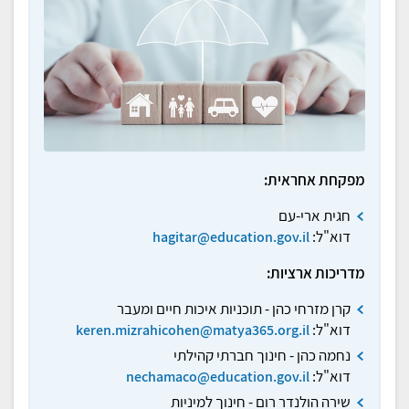
מפקחת אחראית:
חגית ארי-עם
דוא"ל:
hagitar@education.gov.il
מדריכות ארציות:
קרן מזרחי כהן -
תוכניות איכות חיים ומעבר
דוא"ל:
keren.mizrahicohen@matya365.org.il
נחמה כהן -
חינוך חברתי קהילתי
דוא"ל:
nechamaco@education.gov.il
שירה הולנדר רום - חינוך למיניות