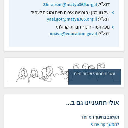
דוא"ל:
Shira.rom@matya365.org.il
יעל גוטרמן - תוכניות איכות חיים ומגמה לעתיד
דוא"ל:
yael.got@matya365.org.il
נועה וימן - חינוך חברתי קהילתי
דוא"ל:
noava@education.gov.il
עשרת תחומי איכות חיים
אולי תתעניינו גם ב...
תקשוב בחינוך המיוחד
להמשך קריאה