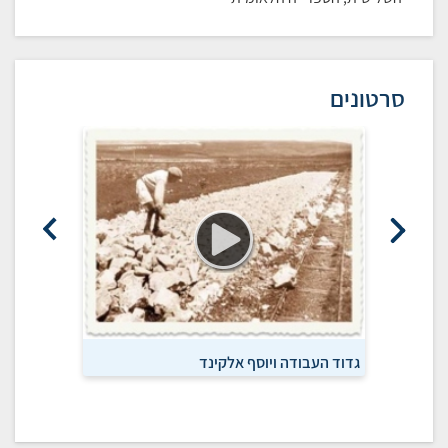
סרטונים
גדוד העבודה ויוסף אלקינד
עמק יזרעאל -