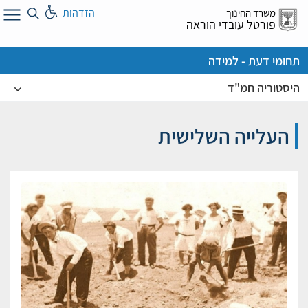
לג
הזדהות
משרד החינוך
ל
פורטל עובדי הוראה
תחומי דעת - למידה
היסטוריה חמ"ד
העלייה השלישית