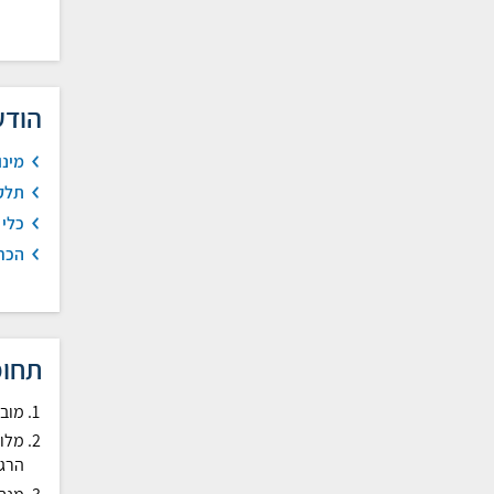
הודע
מינו
תלקי
כלי 
הכר 
תחומ
מובי
מלוו
הרגש