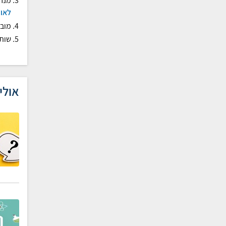
מנחה
לאוכ
מובי
שותף
אולי 