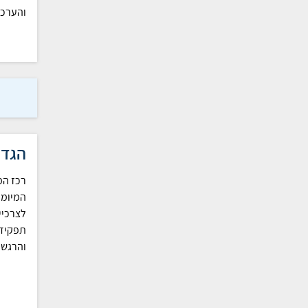
והערכה
הגדר
רכז המ
המיומנ
לצרכיי
תפקידי
והרגשי