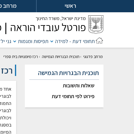
לג
ראשי
מרחב מ
ל
מדינת ישראל,
משרד החינוך
פורטל עובדי הוראה
מ
תחומי דעת - למידה
תפיסות ומגמות
גני יל
›
›
מרחב פדגוגי
תוכנית הבגרויות הגמישה
רכז מיומנויות בית ספרי
רכז 
תוכנית הבגרויות הגמישה
שאלות ותשובות
אחד מת
פירוט לפי תחומי דעת
לבוגרי
התמודד
לבוגרי
ויכולת
במסגרת
המיומנ