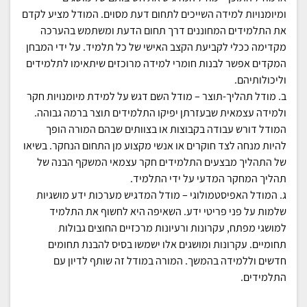
ומיומנויות למידה השייכים לתחום דעת מסוים. המודל מציע לקדם
את התלמידים המחוננים דרך תחום הדעת ומשתמש בהערכה
מקדימה ככלי לקביעת הקצב האישי של כל תלמיד. על ידי המבחן
המקדים אפשר לבנות חומרי למידה מרוכזים שיתאימו לתלמידים
וליכולותיהם.
ב. מודל תהליך-תוצר – מודל השם דגש על למידת מיומנויות חקר
ולמידה עצמאית שבעזרתן יפיקו התלמידים תוצר ברמה גבוהה.
המודל דורש עבודה בקבוצות או בצוותים שבהם המורה הופך
להיות מנחה לצד חוקרים או אנשי מקצוע מן התחום הנחקר. בשיאו
של התהליך מבצעים התלמידים חקר עצמאי המשקף הבנה של
תהליך המחקר המדעי על ידי התלמיד.
ג. המודל האפיסטמולוגי – מודל המדגיש מערכות ידע מושגיות
שלמות על פני פריטי ידע. השאיפה היא לחשוף את התלמיד
למושגי מפתח, עקרונות ורעיונות מרכזיים החוצים גבולות
תחומיים. עקרונות ומושגים אלו ישמשו בסיס להבנת תחומים
חדשים וללמידה בהמשך. המורה במודל זה שותף לדיון עם
התלמידים.