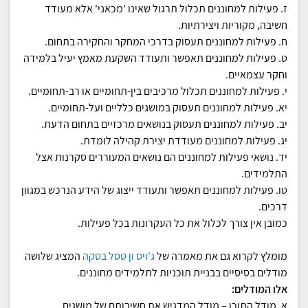
ז. פעילות למחוננים תכלול תרגול שאינו 'מכאני' אלא מעודד
חשיבה, מקוריות ויצירתיות.
ח. פעילות למחוננים תעסוק בדרכי המחקר והחקירה בתחום.
ט. פעילות למחוננים תאפשר ותעודד השקעת מאמץ יעיל בלמידה
וחקר עצמאיים.
י. פעילות למחוננים תכלול מרכיבים בין-תחומיים או רב‐תחומיים.
יא. פעילות למחוננים תעסוק במושגים כלליים ועל‐תחומיים.
יב. פעילות למחוננים תעסוק בנושאים מרכזיים בתחום הדעת.
יג. פעילות למחוננים מעודדת יצירת קהילה לומדת.
יד. נושאי פעילות למחוננים הם נושאים המעוררים סקרנות אצל
התלמידים.
טו. פעילות למחוננים תאפשר ותעודד ייצוג של הידע הנרכש במגוון
דרכים.
כמובן אין צורך לכלול את כל העקרונות בכל פעילות.
מומלץ לקרוא גם את מאמרה של
ג'ויס ון טסל בסקה
המציג שלושה
מודלים בסיסיים בבניית תוכניות לתלמידים מחוננים.
אלו המודלים:
א. מודל התוכן – מודל המדגיש את חשיבותם של מושגים