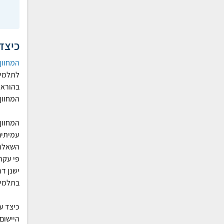
כיצד
המחוון
לתלמיד
בהוראת
המחוון
המחוון
עמיתים 
השאלה 
פי עקר
ישנן ד
בתלמיד
כיצד ע
היישום