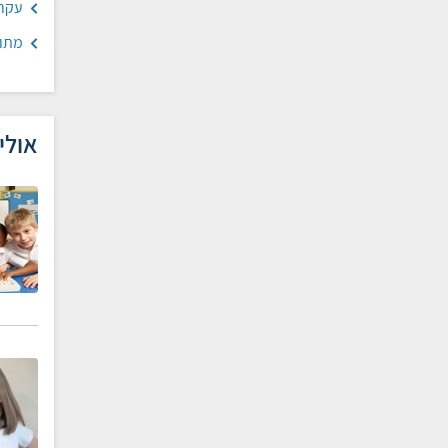
עקרו
מתוו
אולי 