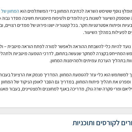
מומלץ נוסף ששימש השראה לכתיבת המחוון בידי המשתלמים הוא
המחוון של ק
שמספק השיעור לשונות בין הלומדים ולטיפוח מיומנויות חשיבה מסדר גבוה כג
בעיות ופיתוח אסטרטגיות חקר. בכל קטגוריה ישנו פירוט של ממדים רצויים, ו
ם לפעילות במהלך השיעור.
 נועד להיות כלי להשבחת ההוראה ולאפשר למורה לפתח הוראה מיטבית – ולא
 המתייחס בקצרה למחקר שנעשה בתחום, לדרכי הטמעה מיטביות ולתהליך ה
וות בתהליך הערכת עמיתים ולמהימנות המחוון.
 למשתמש הוא כלי עזר להטמעת המחוון. המדריך מנמק את הרציונל בעבור כל
ומפרט את תהליך פיתוח המחוון. במדריך גם הסבר לאופן הניקוד של המחוון
ויליאם ומרי סקרה שרה גולן, מדריכה באגף למחוננים ולמצטיינים, בעבור מאגר
רים לקורסים ותוכניות