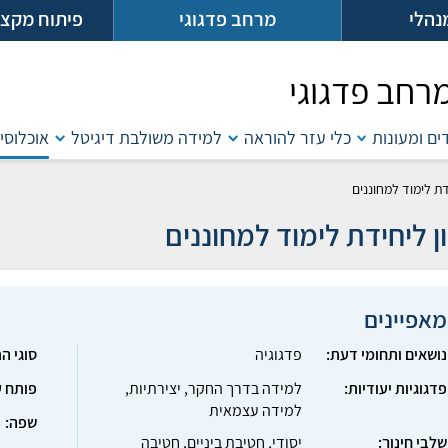
נהלי
מרחב פדגוגי
פיתוח מקצו
רחב פדגוגי
דים ומעונות
כלי עזר להוראה
למידה משולבת דיגיטל
אוכלוסיו
דת לימוד למחוננים
ן ליחידת לימוד למחוננים
מאפיינים
נושאים ותחומי דעת:
פדגוגיה
סוגי הת
פדגוגיות יעודיות:
למידה בדרך החקר, יצירתיות,
פותח ע
למידה עצמאית
שפה:
שלבי חינוך:
יסודי, חטיבת ביניים, חטיבה