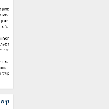
מחוון 
המענה 
פתרון 
הלומדי
המחוון
למשתמש
חברי צ
המדריך
בתחום 
קולג' 
קישו