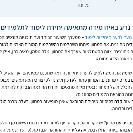
עליונה
 נדע באיזו מידה מתאימה יחידת לימוד לתלמידים 
 נועד להעריך יחידות לימוד
– ממערך השיעור הבודד ועד תוכניות קורסים המ
ים מחוננים. את המחוון פיתחו משתלמים בהשתלמות המורים הארצית למורי
 מחוננים". צוות ההשתלמות שערך את המחוון: גילה גוטמן, מאיה כהן, אילן קר
 במאגר הידע מחוננט.
 שימש את המשתלמים להעריך יחידות הוראה שתכננו עמיתיהם, אך הוא יכול 
במרכזי מחוננים. המחוון פתוח לעדכון ולשינוי לפי צורכי המשתמשים ומבוסס ע
הכללית של המחוון: באיזו מידה מתאימה יחידת ההוראה הנבדקת להוראת תלמ
ונות בהוראת תלמידים מחוננים?
רישות קדם בסיסיות מיחידת ההוראה שאינן מופיעות במחוון: בעלת מבנה הולם
ים וכדומה.
ובדים עם מחוון? יש לקרוא את הקריטריון ולאחריו את דרגות היישום מן הח
 הגבוהה ביותר החלה במלואה על יחידת ההוראה הנבדקת (כך שזו שמעליה אי