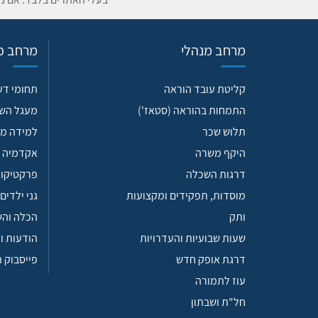
מרחב מנהלי
מרחב פד
קליטת עובד הוראה
תחומי ד
התמחות בהוראה (סטאז')
מעגל הש
תלוש שכר
למידה מש
היקף משרה
אקדמיה 
דרגות השכלה
פרקטיקות
מוסדות, תפקידים ומקצועות
גני ילדים
ותק
הכלה וה
שעות שבועיות והעדרויות
הודעות ו
דרגת אופק חדש
פייסבוק 
עוז לתמורה
חל"ת ושבתון