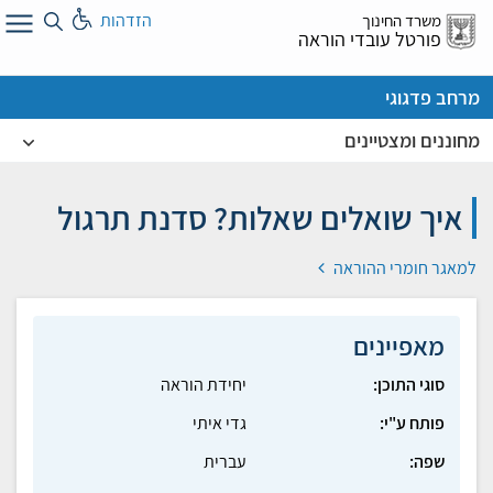
לג
הזדהות
משרד החינוך
ל
פורטל עובדי הוראה
מרחב פדגוגי
מחוננים ומצטיינים
איך שואלים שאלות? סדנת תרגול
למאגר חומרי ההוראה
מאפיינים
סוגי התוכן:
יחידת הוראה
פותח ע"י:
גדי איתי
שפה:
עברית