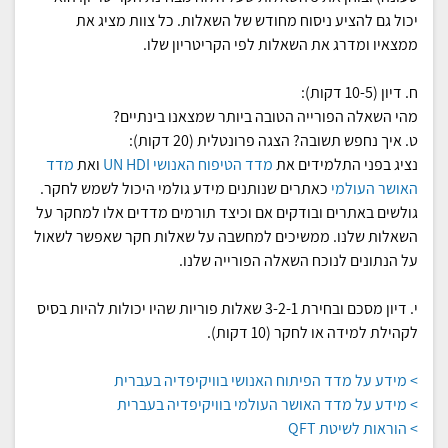
יכול גם להציע ניסוח מחודש של השאלות. כל צוות מציג את
ממצאיו ומדרג את השאלות לפי הקריטריון שלו.
ח. דיון (10-5 דקות):
מהי השאלה הפורייה הטובה ביותר שמצאנו בינתיים?
ט. איך נחפש תשובה? הצגה פרונטלית (20 דקות):
נציג בפני התלמידים את
מדד הטיפוח האנושי UN HDI
ואת
מדד
האושר העולמי
כאתרים שנותנים מידע גולמי היכול לשמש לחקר.
גולשים באתרים ובודקים אם וכיצד תורמים מדדים אלו למחקר על
השאלות שלנו. ממשיכים למחשבה על שאלות חקר שאפשר לשאול
על הנתונים לנוכח השאלה הפורייה שלנו.
י. דיון מסכם ובחירת 3-2-1 שאלות פוריות שהיו יכולות להיות בסיס
לקהילת למידה או לחקר (10 דקות).
> מידע על מדד הפיתוח האנושי בוויקיפדיה בעברית
> מידע על מדד האושר העולמי בוויקיפדיה בעברית
> הוראות לשיטת QFT