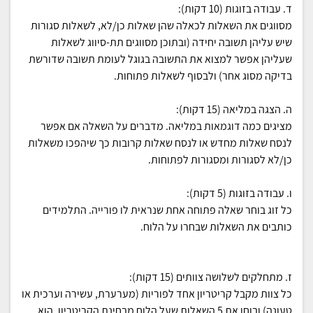
ד. עבודה בזוגות (10 דקות):
מסווגים את השאלות לכאלה שהן שאלות כן/לא, לשאלות סגורות
שיש עליהן תשובה יחידה (ובתוכן מסווגים תת-סיווג לשאלות
שעליהן אפשר למצוא את התשובה בגוגל לעומת תשובה שדורשת
בדיקה מסוג אחר) ולבסוף לשאלות פתוחות.
ה. הצגה במליאה (15 דקות):
מציגים כמה דוגמאות במליאה. מדברים על השאלה אם אפשר
לנסח שאלות מחדש או לנסח שאלות קרובות כך שיהפכו משאלות
כן/לא לסגורות ומסגורות לפתוחות.
ו. עבודה בזוגות (5 דקות):
כל זוג בוחר שאלה פתוחה אחת שנראית לו פורייה. התלמידים
כותבים את השאלות שבחרו על הלוח.
ז. מתחלקים לשלושה צוותים (15 דקות):
כל צוות מקבל קריטריון אחד לפוריות (מערערת, עשירה וערכית או
טעונה) ובוחן את 5 השאלות שעל הלוח מבחינת הקריטריון. הוא