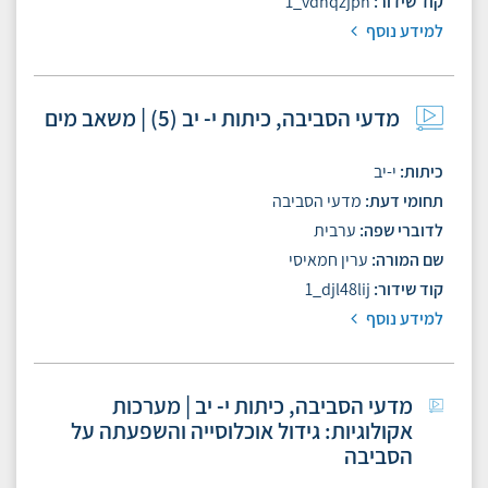
קוד שידור
1_vdhqzjpn
למידע נוסף
מדעי הסביבה, כיתות י- יב (5) | משאב מים
כיתות
י-יב
תחומי דעת
מדעי הסביבה
לדוברי שפה
ערבית
שם המורה
ערין חמאיסי
קוד שידור
1_djl48lij
למידע נוסף
מדעי הסביבה, כיתות י- יב | מערכות
אקולוגיות: גידול אוכלוסייה והשפעתה על
הסביבה