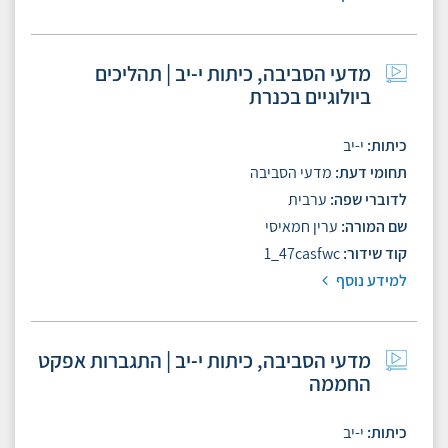
מדעי הסביבה, כיתות י-יב | תהליכים
ביולוגיים בכנרת
כיתות
י-יב
תחומי דעת
מדעי הסביבה
לדוברי שפה
ערבית
שם המורה
ערין חמאיסי
קוד שידור
1_47casfwc
למידע נוסף
מדעי הסביבה, כיתות י-יב | התגברות אפקט
החממה
כיתות
י-יב