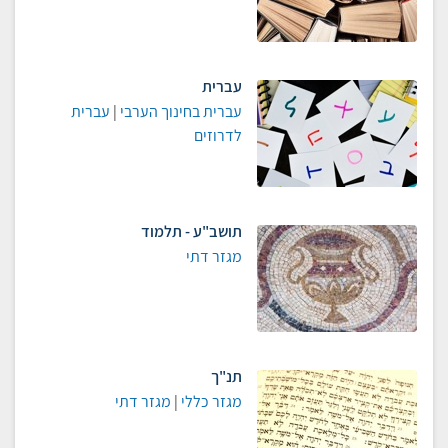
עברית
עברית בחינוך הערבי
|
עברית
לדרוזים
תושב"ע - תלמוד
מגזר דתי
תנ"ך
מגזר כללי
|
מגזר דתי