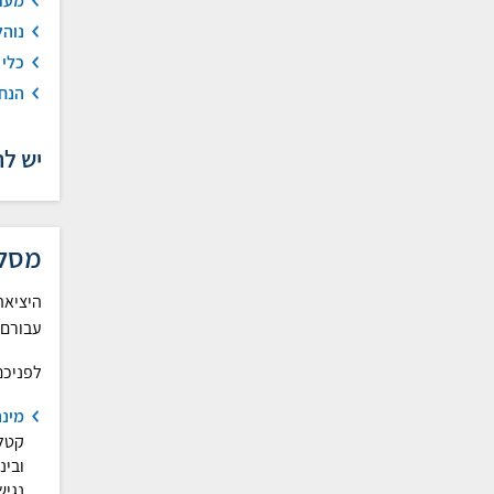
מערך
נוהל
כלי 
הנחי
יש לה
מסלו
היציאה
עבורם.
לפניכם
מינה
קטלו
נגיש