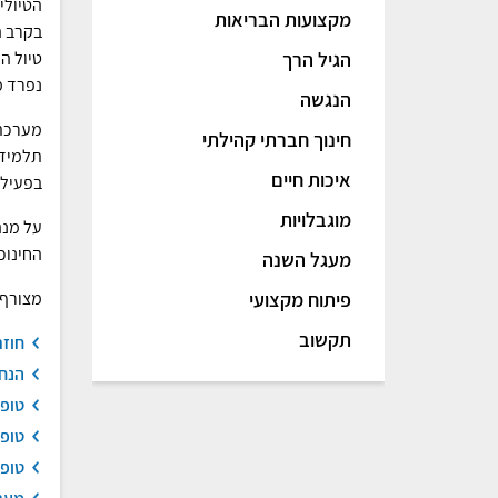
הטיולי
מקצועות הבריאות
בקרב ה
הגיל הרך
טיול ה
נפרד מ
הנגשה
מערכת 
חינוך חברתי קהילתי
תלמידי
איכות חיים
בפעילו
מוגבלויות
על מנה
החינוכ
מעגל השנה
פיתוח מקצועי
מצורף 
תקשוב
חוזר
הנחי
טופס 7 
טופס 7 
טופס 7 ב - בקשת אי