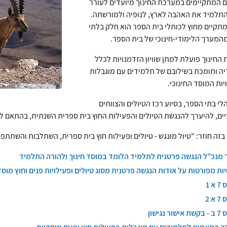
ם המתקיימים במערכת החינוך מיועדים לעורר
תלמיד את האהבה לארץ, לנופיה ולמורשתה.
מתקיים מחוץ לכותלי בית הספר הוא חלק בלתי
המערך הלימודי-חינוכי של בית הספר.
החינוך פועלת למתן שוויון הזדמנויות לכלל
ה ותומכת בשילובם של תלמידים עם מוגבלות
יות המוסד החינוכי.
לי בתי הספר, בסיוע רכז הטיולים והצוותים
יים, להיערך להנגשת הטיולים והפעילות החוץ בית ספרית השנתית, בהתאם למ
בזה חוזר: "טיול מונגש - טיולים ופעילות חוץ בית ספרית, השתלבות והשתתפ
 מנכ"ל הנגשה פרטנית לתלמיד הלומד במוסד חינוך ולהורה התלמיד
ות מפורטות על אודות הנגשה פרטנית מסוג טיולים ופעילויות פנים וחוץ מוסד
א 1
א 2
שור נגישון