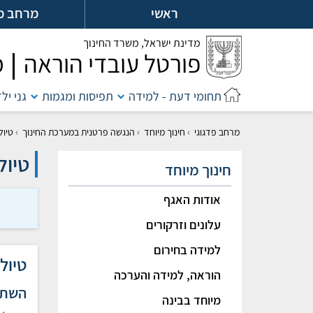
לג
ראשי
מרחב מ
ל
מדינת ישראל,
משרד החינוך
פורטל עובדי הוראה
מ
תחומי דעת - למידה
תפיסות ומגמות
גני יל
›
›
›
מרחב פדגוגי
חינוך מיוחד
הנגשה פרטנית במערכת החינוך
טיול
טיול
חינוך מיוחד
אודות האגף
עלונים וזרקורים
למידה בחירום
טיול
הוראה, למידה והערכה
השתל
מיוחד בבינה