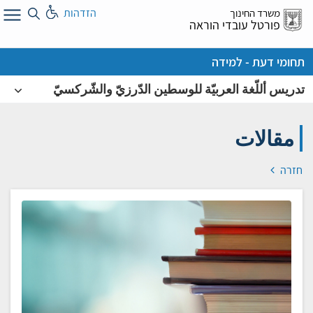
לג
הזדהות
משרד החינוך
ל
פורטל עובדי הוראה
תחומי דעת - למידה
تدريس أللّغة العربيّة للوسطين الدّرزيّ والشّركسيّ
مقالات
חזרה