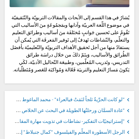
يُشارُ في هذا القسم إلى الأبحاث والمقالات التربويّة والتّثقيفيّة
في موضوع اللّغة العربيّة وآدابها وبمَجمُوعَةٍ منَ الأساليب التي
تَقُومُ على تَحسين جَوانبٍ مُختَلفَة منَ أساليب وطرائق التعليم
والتعلّم، والنّشاطات تَهدفُ إلى تَوفير المَعرفَة التي يُمكن أن
يستفادُ منها من أجل تَحقيق الأهداف التربويّة والتّعليميّة بأفضَل
الطُرائق والأساليب، وَيتَمّ ذلكَ من خلال دراسَة طرائق
التدريس، وتَدريب المُعلّمين، وطبيعَة التّحاليل الأدبيّة، لكَي
يَكونَ مَسارُ التعليم والتربيَة فَعّالة وَمُواكبَة للعَصر وَمُتَطلّباته.
"لو كانت الحرِّيةُ ثلجاً لنَمَتْ فيالعراء" - محمد الماغوط 1934 – 2006, إعداد: يوسف حمّود السيِّدأحمد
"غادة السمَّان ورحلتُها الطويلة في البحث عن الخلاص في بحرٍ من الظلمات 1942 - ..." إعداد: يوسف حمّود السيِّد أحمد
"إستراتيجيّات التفكير- نشاطات في تذويت مهارة المقارنة" إعداد: أجود عمران
الرجل الأسطورة المعلّم والفيلسوف "كمال جنبلاط" إعداد: يوسف حمّود السيِّد أحمد