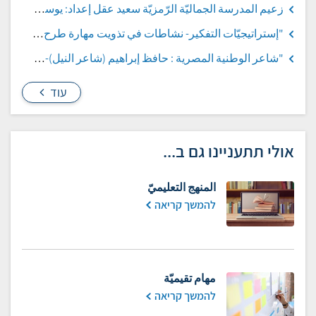
زعيم المدرسة الجماليّة الرّمزيّة سعيد عقل إعداد: يوسف حمّود السيِّد أحمد
"إستراتيجيّات التفكير- نشاطات في تذويت مهارة طرح الأسئلة" إعداد: أجود عمران
"شاعر الوطنية المصرية : حافظ إبراهيم (شاعر النيل)-1870 – 1932" إعداد: يوسف حمّود السيِّد أحمد
עוד
אולי תתעניינו גם ב...
المنهج التعليميّ
להמשך קריאה
مهام تقيميّة
להמשך קריאה