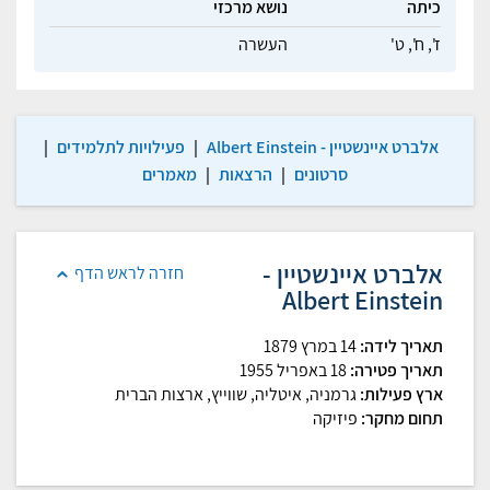
כיתה
נושא מרכזי
ז',
ח',
ט'
העשרה
אלברט איינשטיין - Albert Einstein
|
פעילויות לתלמידים
|
סרטונים
|
הרצאות
|
מאמרים
אלברט איינשטיין -
חזרה לראש הדף
Albert Einstein
תאריך לידה:
14 במרץ 1879
תאריך פטירה:
18 באפריל 1955
ארץ פעילות:
גרמניה, איטליה, שווייץ, ארצות הברית
תחום מחקר:
פיזיקה