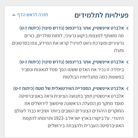
פעילויות לתלמידים
חזרה לראש הדף
אלברט איינשטיין, אתר בריינפופ (נדרש מינוי) (כיתות ז-ט)
מה משותף לפצצות ביקוע גרעיני, לוחות סולריים, כורים
גרעיניים ומערכת ניווט לווייני? קראו את המידע, צפו בסרטונים
ותגלו
אלברט איינשטיין, אתר בריינפופ (נדרש מינוי) (כיתות ז-ט)
ביחידה זו נכיר את האדם ששמו הפך סמל לגאונות ונסביר
בפשטות כמה מתגליותיו הבולטות
אלברט איינשטיין, הספרייה הווירטואלית של מטח (כיתות ז-ט)
אלברט איינשטיין תמך בתנועה הציונית וראה באוניברסיטה
מוסד מחקר מן המעלה הראשונה שימשוך לירושלים את
החוקרים היהודים הצעירים הטובים ביותר ושיביא כבוד לעולם
היהודי. על ביקורו בארץ ישראל ב-1923 ותרומתו להקמת
האוניברסיטה העברית ולהצבתה בירושלים