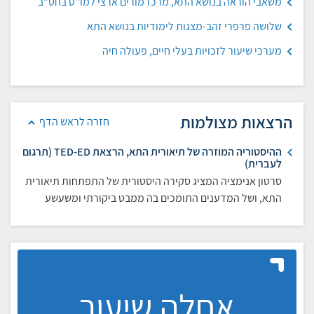
משאבי הוראה בנושא התא, מרכז מורים ארצי למו"ט בחט"ב
שלושה פרפרי זהב-מצגות לימודיות בנושא התא
מערכי שיעור לזכויות בעלי חיים, פעולה חיה
הרצאות מצולמות
חזרה לראש הדף
ההיסטוריה המוזרה של תיאורית התא, הרצאת TED-ED (תרגום
לעברית)
סרטון אנימציה המציג סקירה היסטורית של התפתחות תיאורית
התא, ושל המדענים התומכים בה ממבט ביקורתי ומשעשע
אחלה שיעור