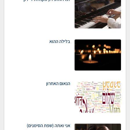
בלילה ההוא
הנאום האחרון
אני ואתה (שפת הסימנים)