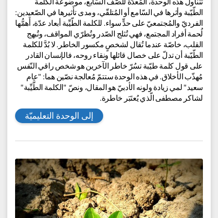
أثر الكلمة الطّيِّبة
مجالات المعرفة:
أدب عربيّ للمدراس الدّرزيّة والشّركسيّة
للمزيد
تتناول هذه الوحدة، المُعدّة للصّف السّابع، موضوعة الكلمة
الطّيّبة وأثرها في السّامع أو المُتلقّي، ومدى تأَثيرها في الصّعيدين:
الفرديّ والمُجتمعيّ على حدٍّ سواء. للكلمة الطّيِّبة أبعاد عدّة، أَهمُّها
لُحمة أفراد المجتمع، فهي تُثلج الصّدر وتُطرّي المواقف، وتُبهج
القلب، خاصّة عندما تُقال لشخصٍ مكسور الخاطر. لا بُدَّ للكلمة
الطّيّبة أن تدلّ على خصال قائلها ونقاء روحه، فالإنسان القادر
على قول كلمة طيّبة تسُرّ خاطر الآخرين هو شخص راقي النّفس
مُهذّب الأخلاق. في هذه الوحدة ستتمّ مُعالجة نصّين هما: "عام
سعيد" لمي زيادة ولونه الأدبيّ هو المقال، ونصّ "الكلمة الطَّيِّبة"
لشاكر مصطفى الّذي يُعتَبَر خاطرة.
إلى الوحدة التعليميّة