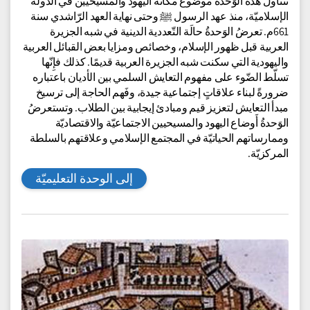
أهل الذّمة/ أهل الكتاب، حقوقهم وواجباتهم حسب
الشريعة الإسلامية
مجالات المعرفة:
تاريخ للوسط العربيّ والبدويّ
للمزيد
تتناول هذه الوَحدة موضوع مكانة اليهود والمسيحيين في الدّولة
الإسلاميّة، منذ عهد الرسول ﷺ وحتى نهاية العهد الرّاشدي سنة
661م. تعرضُ الوَحدةُ حالَة التّعددية الدينية في شبه الجزيرة
العربية قبل ظهور الإسلام، وخصائص ومزايا بعض القبائل العربية
واليهودية التي سكنت شبه الجزيرة العربية قديمًا. كذلك فإِنّها
تسلّط الضّوء على مفهوم التعايش السلمي بين الأديان باعتباره
ضرورةً لبناء علاقاتٍ إجتماعية جيدة، وفَهم الحاجة إلى ترسيخ
مبدأ التعايش لتعزيز قيم ومبادئ إيجابية بين الطلاب. وتستعرضُ
الوَحدةُ أَوضاع اليهود والمسيحيين الاجتماعيّة والاقتصاديّة
وممارساتهم الحياتيّة في المجتمع الإسلامي وعلاقتهم بالسلطة
المركزيّة.
إلى الوحدة التعليميّة