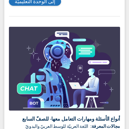
أن نختار أحدهما لندرّسَه. النّصّ الأوّل: سّيرة ذاتيّة لهيلين كيلر
(1880- 1968م)، من كتاب "هيلين كيلر المرأة المعجزة"، يتناول
أهم مراحل حياتها ألا وهي مرحلة "تعلّم النّطق" الّذي كان نقطة
الانطلاق لنجاحها في حياتها رغم معاناتها من العمى والصّمم.
النّصّ الثّاني: سّيرة غيّريّة، يتناول أهمّ المحطّات من حياة السّيّدة
الكبيرة السّتّ نسب (1547-1633م)، المرأة الدّرزيّة القياديّة الّتي
استطاعت أن تدير بحكمةٍ شؤون دولة لبنان كاملة.
إلى الوحدة التعليميّة