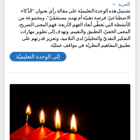
أنواع الأسئلة ومهارات التعامل معها- للصفّ السابع
مجالات المعرفة:
اللغة العربيّة للوسط العربيّ والبدويّ
للمزيد
تشتمل هذه الوحدة التعليميّة على مقالة رأي بعنوان "الذّكاء
الاصطناعيّ: فرصة ذهبيّة أم تهديد مستقبليّ"، ومجموعة من
الأنشطة التي تغطّي أبعاد الفهم الأربعة: فهم المعنى الصريح،
المعنى الخفيّ، التطبيق والتقييم. وتهدف إلى تطوير مهارات
التفكير النقديّ والتحليليّ لدى التلاميذ، وتعزيز قدرتهم على
تطبيق المفاهيم النظريّة في مواقف عمليّة.
إلى الوحدة التعليميّة