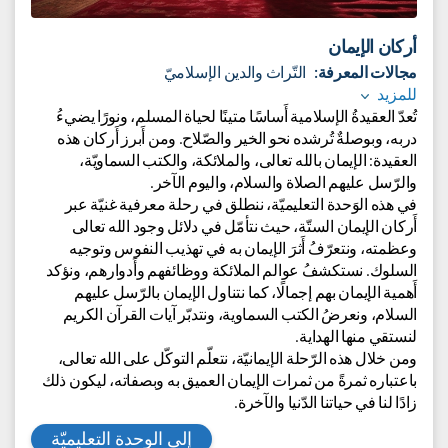
أركان الإيمان
مجالات المعرفة:
التّراث والدين الإسلاميّ
للمزيد
تُعدّ العقيدةُ الإسلامية أَساسًا متينًا لحياة المسلم، ونورًا يضيءُ
دربه، وبوصلةٌ تُرشده نحو الخير والصّلاح. ومن أَبرز أَركان هذه
العقيدة: الإيمان بالله تعالى، والملائكة، والكتب السماويّة،
والرّسل عليهم الصلاة والسلام، واليوم الآخر.
في هذه الوَحدة التعليميّة، ننطلق في رحلة معرفية غنيّة عبر
أَركان الإيمان الستّة، حيث نتأمّل في دلائل وجود الله تعالى
وعظمته، ونتعرّفُ أَثرَ الإيمان به في تهذيب النفوس وتوجيه
السلوك. نستكشفُ عوالم الملائكة ووظائفهم وأَدوارهم، ونؤكد