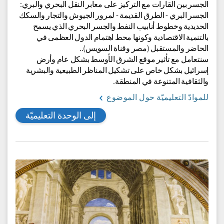
للمزيد
في هذه الوحدة سنتعرف على إسرائيل في الشرق الأوسط مع
التركيز على موقعها في منطقة انتقالية في وسط الجسر بين
القارات الثلاث: إفريقيا وأوروبا وآسيا.
سوف نتعرف على موقع إسرائيل من جوانب مختلفة، طبيعية
وبشرية.
سنركز على الموقع الجغرافي السياسي لإسرائيل في وسط
الجسر بين القارات مع التركيز على معابر النقل البحري والبري:
الجسر البري - الطرق القديمة - لمرور الجيوش والتجار والسكك
الحديدية وخطوط أنابيب النفط والجسر البحري الذي يسمح
بالتنمية الاقتصادية وكونها محط اهتمام الدول العظمى في
الحاضر والمستقبل ‎(مصر وقناة السويس)‎..
سنتعامل مع تأثير موقع الشرق الأوسط بشكل عام وأرض
إسرائيل بشكل خاص على تشكيل المناظر الطبيعية والبشرية
والثقافية المتنوعة في المنطقة.
للموادّ التعليميّة حول الموضوع
إلى الوحدة التعليميّة