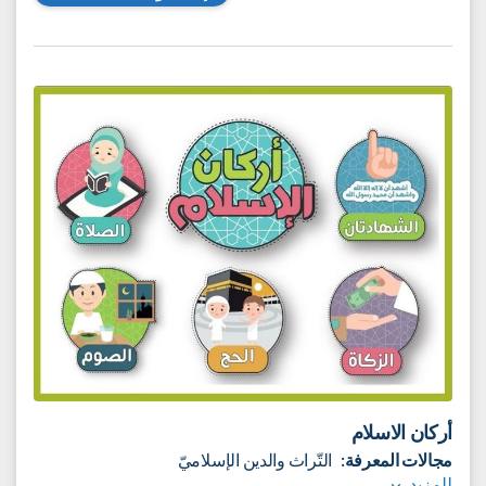
أَهمية الإيمان بهم إجمالًا، كما نتناول الإيمان بالرّسل عليهم
السلام، ونعرضُ الكتب السماوية، ونتدبّر آيات القرآن الكريم
لنستقي منها الهداية.
ومن خلال هذه الرّحلة الإيمانيّة، نتعلّم التوكّل على الله تعالى،
باعتباره ثمرةً من ثمرات الإيمان العميق به وبصفاته، ليكون ذلك
زادًا لنا في حياتنا الدّنيا والآخرة.
إلى الوحدة التعليميّة