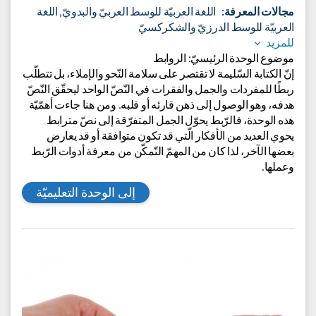
أدوات الرّبط - للصف الثامن
وحدة تعليميّة عابرة المجالات
مجالات المعرفة:
اللغة العربيّة للوسط العربيّ والبدويّ,
اللغة
العربيّة للوسط الدرزيّ والشكركسيّ
للمزيد
موضوع الوحدة الرئيسيّ: الروابط
إنّ الكتابة السّليمة لا تقتصر على سلامة النّحو والإملاء، بل تتطلّب
ربطًا للمفردات والجمل والفقرات في النّصّ الواحد ليحقّق النّصّ
هدفه، وهو الوصول إلى ذهن قارئه أو قلبه. ومن هنا جاءت أهمّيّة
هذه الوحدة، فالرّبط يحوّل الجمل المتفرّقة إلى نصّ مترابط
يحوي العديد من الأفكار الّتي قد تكون متوافقة أو قد يعارض
بعضها الآخر، لذا كان من المهمّ التّمكّن من معرفة أدوات الرّبط
وعملها.
إلى الوحدة التعليميّة