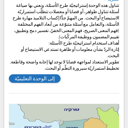
إستراتيجيّة طرح الأسئلة - للصف السابع
وحدة تعليميّة عابرة المجالات
مجالات المعرفة:
اللغة العربيّة للوسط العربيّ والبدويّ,
اللغة
العربيّة للوسط الدرزيّ والشكركسيّ
للمزيد
تتناول هذه الوحدة إستراتيجيّة طرح الأسئلة، ونعني بها صياغة
أسئلة تتناول ظواهر، أو قضايا أو معضلات تتطلّب استمراريّة
الاستيضاح أو البحث. من المهمّ جدًّا إكساب التلاميذ مهارة طرح
الأسئلة، والتعامل مع أسئلة متنوّعة من أبعاد الفهم المختلفة
‎(فهم المعنى الصريح، فهم المعنى الخفيّ. تفسير دمج وتطبيق،
تقييم المضمون ووظيفة المركّبات)‎.
أهداف استخدام استراتيجيّة طرح الأسئلة:
إثارة الردّ بشأن معلومات أو ظاهرة تستدعي الاستيضاح أو
البحث.
تطوير الاستعداد لمواجهة قضايا لا توجد لها إجابة واضحة وقاطعة.
تخطيط استمراريّة سيرورة التعلّم أو البحث.
إلى الوحدة التعليميّة