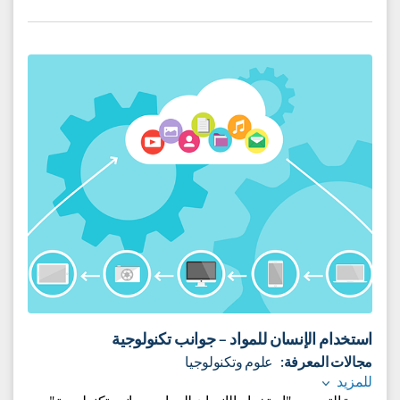
مجال القصيرةِ القصيرة الواقعيّة.
يُطلبُ من المعلّم أن يستثمرَ النصوصَ المذكورةَ وقراءتها وفهمها
من أجل ترسيخ ما ورد فيها من دلالاتٍ ومغازٍ ودروسٍ أخلاقيّةٍ
تحثّ الإنسانَ على احترامِ غيرِهِ والتّعاملِ معَ الآخرينَ باحترامٍ
وكرامةٍ وتقديرٍ.
إلى الوحدة التعليميّة