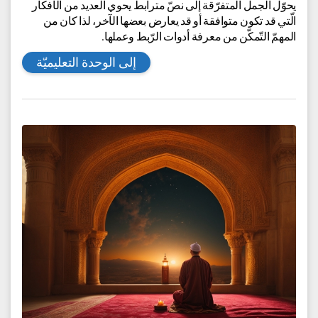
مجالات المعرفة:
اللغة العربيّة للوسط العربيّ والبدويّ,
اللغة
العربيّة للوسط الدرزيّ والشكركسيّ
للمزيد
موضوع الوحدة الرئيسيّ: الروابط إنّ الكتابة السّليمة لا تقتصر
على سلامة النّحو والإملاء، بل تتطلّب ربطًا للمفردات والجمل
والفقرات في النّصّ الواحد ليحقّق النّصّ هدفه، وهو الوصول إلى
ذهن قارئه أو قلبه. ومن هنا جاءت أهمّيّة هذه الوحدة، فالرّبط
يحوّل الجمل المتفرّقة إلى نصّ مترابط يحوي العديد من الأفكار
الّتي قد تكون متوافقة أو قد يعارض بعضها الآخر، لذا كان من
المهمّ التّمكّن من معرفة أدوات الرّبط وعملها.
إلى الوحدة التعليميّة