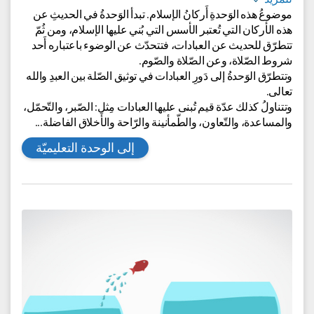
أركان الاسلام
مجالات المعرفة:
التّراث والدين الإسلاميّ
للمزيد
موضوعُ هذه الوَحدةِ أَركانُ الإسلام. تبدأ الوَحدةُ في الحديثِ عن
هذه الأركان التي تُعتبر الأسس التي بُني عليها الإسلام، ومن ثُمّ
تتطرّق للحديث عن العبادات، فتتحدّث عن الوضوء باعتباره أَحد
شروط الصّلاة، وعن الصّلاة والصّوم.
وتتطرّق الوَحدةُ إلى دَورِ العبادات في توثيق الصّلة بين العبدِ والله
تعالى.
وتتناولُ كذلك عدّة قيم تُبنى عليها العبادات مِثل: الصّبر، والتّحمّل،
والمساعدة، والتّعاون، والطّمأنينة والرّاحة والأَخلاق الفاضلة...
إلى الوحدة التعليميّة