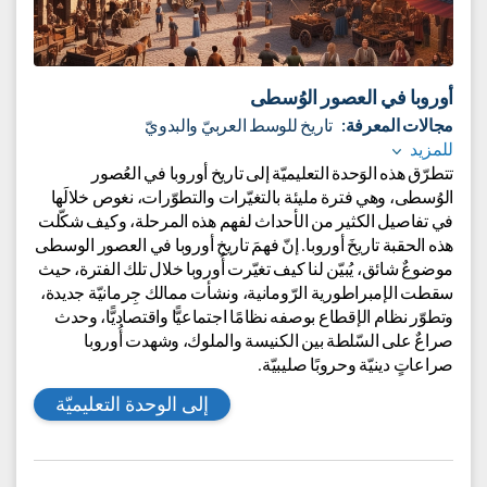
أوروبا في العصور الوُسطى
مجالات المعرفة:
تاريخ للوسط العربيّ والبدويّ
للمزيد
تتطرّق هذه الوَحدة التعليميّة إلى تاريخ أوروبا في العُصور
الوُسطى، وهي فترة مليئة بالتغيّرات والتطوّرات، نغوص خلالَها
في تفاصيل الكثير من الأحداث لفهم هذه المرحلة، وكيف شكّلت
هذه الحقبة تاريخَ أوروبا. إنّ فهمَ تاريخ أوروبا في العصور الوسطى
موضوعٌ شائق، يُبيّن لنا كيف تغيّرت أُوروبا خلال تلك الفترة، حيث
سقطت الإمبراطورية الرّومانية، ونشأت ممالك جِرمانيّة جديدة،