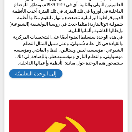
أوروبا بين الحربين العالميتين
مجالات المعرفة:
تاريخ الدروز
للمزيد
سنتعلم في هذه الوحدة التعليمية عن أوروبا بين الحربين
العالميتين الأولى والثانية، أي في 1919-1939م، وتطوّر الأوضاع
الداخلية في أوروبا في تلك الفترة. في تلك الفترة أخذت الأنظمة
الديموقراطية البرلمانية تتضعضع وتنهار، لتقوم مكانها أنظمة
شمولية (توتاليتارية) مثلما حدث في روسيا البولشفية (الشيوعية)
وإيطاليا الفاشية وألمانيا النازية.
في هذه الوحدة سنسلط الضوء أيضًا على الشخصيات المركزية
والقيادة في كل نظام شُموليّ، وعلى سبيل المثال النظام
الشيوعي - مؤسسيه لينين وستالين، النظام الفاشي ومؤسسه
موسوليني، والنظام النازي ومؤسسه هتلر. بالإضافة إلى ذلك،
ستتمحور هذه الوحدة حول مبادئ الأنظمة وأعمالها الداخلية.
إلى الوحدة التعليميّة