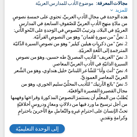
احترامُ الآخرِ
مجالات المعرفة:
موضوع الأدب للمدارس العربيّة
للمزيد
هذه الوحدة في مجالِ الأدبِ العربيِّ، تحتوي على خمسةِ نصوصٍ
من مادّةِ منهجِ الأدبِ العربيِّ للصّفوفِ السابعةِ في المدارسِ
العربيّةِ في البلاد، وترتيبُ النّصوصِ في الوَحدةِ على النّحوِ الآتي:
1. نصُّ "من سورةِ لقمان" وهوَ من النصوصِ القرآنيّة.
2. نصّ "من ذكرياتِ هيلين كيلير" وهوَ من نصوصِ السيرة الذّاتيّة
المترجَمةِ إلى اللّغةِ العربيّةِ.
3. نصّ "العريف" للأديبِ المصريِّ طه حسين، وهوَ من نصوصِ
السيرةِ الذاتيّةِ في الأدبِ العربيِّ المعاصرِ.
4. نصّ "أنتَ وأنا" للشّاعر اللبنانيّ خليل هنداوي، وهوَ من الشِّعر
العربيِّ المعاصرِ العموديِّ.
5. نصّ "بائع الآرتيك" للأديب المحلّيّ سليم الخوري، وهوَ من