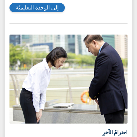
القرن الرابععشر الميلادي إلى القرن السابع عشر.كانت بدايتها
في أواخر العصور الوسطى في إيطاليا ثم انتشرت إلى سائر
أرجاء أوروبا.
تطورت في عصر النهضة مجموعةٌ من الأدوات والاختراعات،
مثل: التطورات الفنية وآلة الطباعة، ‎كما شكّل التقدّم التّقني
والفكري في عصر النهضة البذرة التي أنبتت عصر الاكتشافات
الجغرافية.
إلى الوحدة التعليميّة