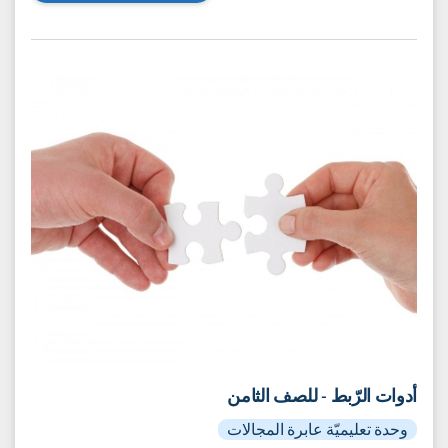
النبات المختلفة وأهميتها للأداء السليم للنبات ككائن حي. تعالج
الوحدة مبنى ووظيفة نباتات مغطاة البذور والتي تُدعى أيضًا
كاسيات البذور ‎(التي تتطور إلى ثمار وبذور)‎. تُعدّ هذه الوحدة
الجزء الأول من وحدتَي تدريس تتناولان هذا الموضوع. قريبًا تُنشر
وحدة إضافية تتناول السيقان، الأزهار والجذور وتلخّص موضوع
مبنى النبات.
إلى الوحدة التعليميّة