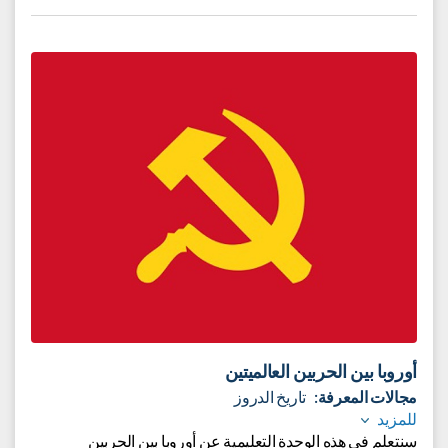
القدس - ماضي، حاضر، مستقبل. قداسة، تاريخ، عاصمة،
عصرية، شابة ومبتكرة.
سنفحص ونختبر ونتعلم - كيف تتشابك الخيوط وتخلق معاً مدينة
القدس مع الحفاظ على تفردها وسحرها إلى جانب تطويرها
وبنائها.
إلى الوحدة التعليميّة