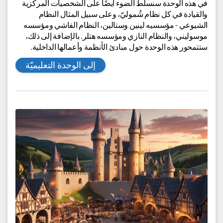
للمزيد
سنتعلم في هذه الوحدة التعليمية عن أوروبا بين الحربين
العالميتين الأولى والثانية، أي في 1919-1939م، وتطوّر الأوضاع
الداخلية في أوروبا في تلك الفترة. في تلك الفترة أخذت الأنظمة
الديموقراطية البرلمانية تتضعضع وتنهار، لتقوم مكانها أنظمة
شمولية (توتاليتارية) مثلما حدث في روسيا البولشفية (الشيوعية)
وإيطاليا الفاشية وألمانيا النازية.
في هذه الوحدة سنسلط الضوء أيضًا على الشخصيات المركزية
والقيادة في كل نظام شُموليّ، وعلى سبيل المثال النظام
الشيوعي - مؤسسيه لينين وستالين، النظام الفاشي ومؤسسه
موسوليني، والنظام النازي ومؤسسه هتلر. بالإضافة إلى ذلك،
ستتمحور هذه الوحدة حول مبادئ الأنظمة وأعمالها الداخلية.
إلى الوحدة التعليميّة