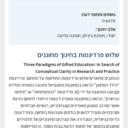
נושאים ותחומי דעת:
פדגוגיה
שלבי חינוך:
יסודי, חטיבת ביניים, חטיבה עליונה
שלוש פרדיגמות בחינוך מחוננים
Three Paradigms of Gifted Education: In Search of
Conceptual Clarity in Research and Practice
הכותבים מתארים שלוש פרדיגמות החולשות על התחום: פרדיגמת
"הילד המחונן" הרואה במחוננות פוטנציאל ותכונה כמותית מולדת
וקבועה המיוצגת על ידי IQ; פרדיגמת "ההתפתחות" או "פיתוח
הכישרון", הרואה במחוננות מאפיין דינאמי הייחודי לתחום הדעת
ואשר מורכב ממגוון מאפיינים קוגניטיביים, רגשיים-חברתיים
וסביבתיים ומוביל להשגים בולטים ומנהיגות בתחום; והפרדיגמה
הדיפרנציאלית, המגדירה את הצרכים החינוכיים של תלמידים
מחוננים בהקשר של תחומי הדעת בבית הספר, זו התייחסות