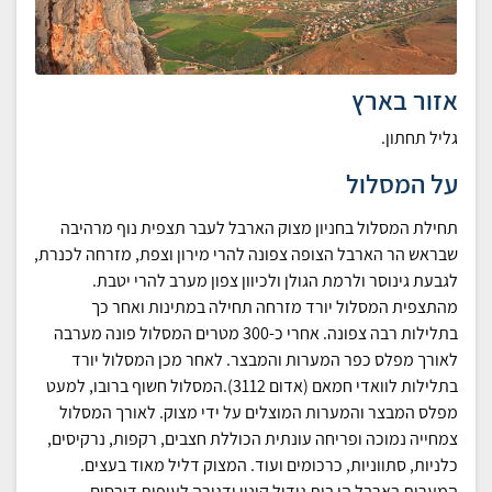
אזור בארץ
גליל תחתון.
על המסלול
תחילת המסלול בחניון מצוק הארבל לעבר תצפית נוף מרהיבה
שבראש הר הארבל הצופה צפונה להרי מירון וצפת, מזרחה לכנרת,
לגבעת גינוסר ולרמת הגולן ולכיוון צפון מערב להרי יטבת.
מהתצפית המסלול יורד מזרחה תחילה במתינות ואחר כך
בתלילות רבה צפונה. אחרי כ-300 מטרים המסלול פונה מערבה
לאורך מפלס כפר המערות והמבצר. לאחר מכן המסלול יורד
בתלילות לוואדי חמאם (אדום 3112).המסלול חשוף ברובו, למעט
מפלס המבצר והמערות המוצלים על ידי מצוק. לאורך המסלול
צמחייה נמוכה ופריחה עונתית הכוללת חצבים, רקפות, נרקיסים,
כלניות, סתווניות, כרכומים ועוד. המצוק דליל מאוד בעצים.
המערות בארבל הן בית גידול קינון ודגירה לעופות דורסים