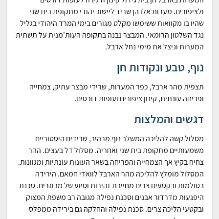
ולציפורים. מערות אלו הן שריד ליישוב יהודי מתקופת בית שני
שהיו בו מקוואות ששימשו מקלט מגורים בימי המרד היהודי בגליל
נגד השלטון הרומאי. המבצר נבנה בתקופה העות'מנית על תשתית
המערות וניצל את מימי נחל ארבל.
נוף, טבע ונקודות חן
תצפית מהר ארבל, כפר המערות, שרידי מבצר עתיק, צמחייה
ופריחה עונתית, קינון ציפורים ועופות דורסים.
דגשים והמלצות
מסלול קשה להליכה המשלב נוף מרהיב, שרידים היסטוריים
משמעותיים מתקופת בית שני ואחריה. מסלול דל בעצים. ההר
צחיח בקיץ אך הצמחייה והפריחה בשאר העונות עונתיות ומגוונות.
המסלול מומלץ להליכה מהר הארבל לוואדי חמאם. הירידה
בסולמות ובקטעים צרים מחייבת זהירות וסיוע של מבוגרים. סכנת
היפגעות מדרדור אבנים וסכנת נפילה מגובה רב משפת המצוק
ובקטעי הליכה צרים. סכנת נפילה והחלקה גם בירידה ממפלס