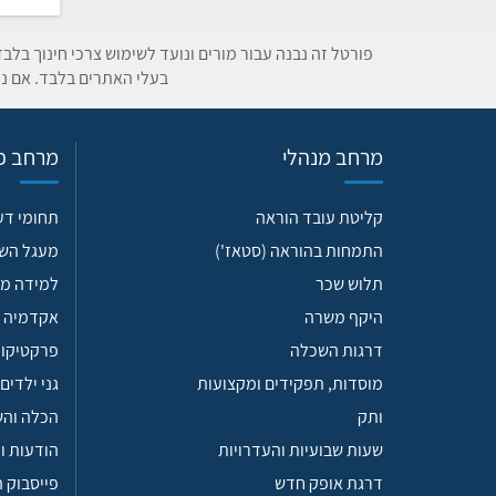
פורטל זה נבנה עבור מורים ונועד לשימוש צרכי חינוך בלב
בעלי האתרים בלבד. אם נת
מרחב מנהלי
מרחב פד
קליטת עובד הוראה
תחומי ד
התמחות בהוראה (סטאז')
מעגל הש
תלוש שכר
למידה מש
היקף משרה
אקדמיה 
דרגות השכלה
פרקטיקות
מוסדות, תפקידים ומקצועות
גני ילדים
ותק
הכלה וה
שעות שבועיות והעדרויות
הודעות ו
דרגת אופק חדש
פייסבוק 