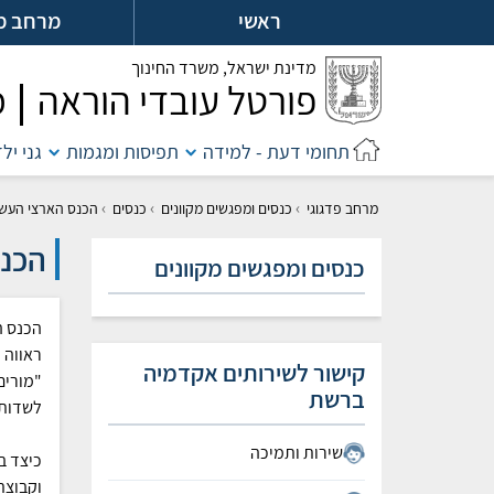
לג
ראשי
מרחב מ
ל
מדינת ישראל,
משרד החינוך
פורטל עובדי הוראה
מ
תחומי דעת - למידה
תפיסות ומגמות
גני יל
›
›
›
מרחב פדגוגי
כנסים ומפגשים מקוונים
כנסים
​הכנס הארצי העשי
​הכנ
כנסים ומפגשים מקוונים
הכנס ה
ראווה 
קישור לשירותים אקדמיה
"מורים
ברשת
לשדות 
שירות ותמיכה
כיצד ב
וקבוצת