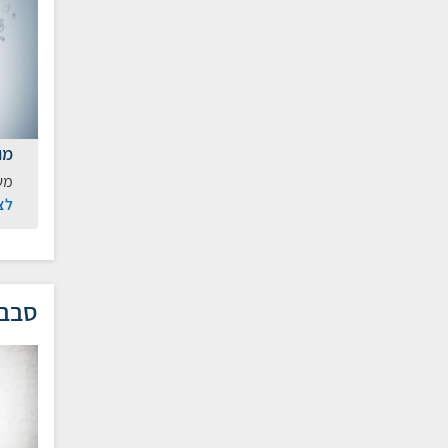
מו
מש
לצ
סבב 