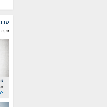
סבב 
תקציר
מו
תר
לצ