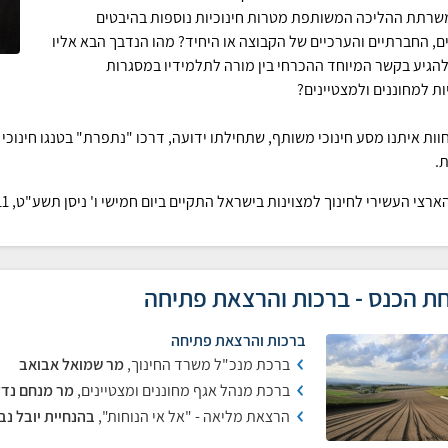
שרתת ההליכה המשותפת מטרות חינוכיות נוספות בהיבטים
ם, החברתיים והערכיים של הקבוצה או היחיד? מהו הנדבך הבא אליו
הגיע בקשר המיוחד ההכרחי בין מורה לתלמידיו במסגרות
ות למחוננים ולמצטיינים?
חוות איתנו מסע חינוכי משותף, שתחילתו ידועה, דרכו "נתפרת" בטנגו חינוכי ב
ת.
י העשירי לחינוך למצוינות בישראל התקיים ביום חמישי ו' ניסן תשע"ט, 11 באפריל 2019 בין השעות 15:00-18:00.
ת הכנס - ברכות והרצאת פתיחה
ברכות והרצאת פתיחה
ברכת מנכ"ל משרד החינוך,
מר שמואל אבואב
ברכת מנהל אגף מחוננים ומצטיינים,
מר מנחם נד
הרצאת מליאה - "אל אי הנוחות",
בהנחיית יובל נב