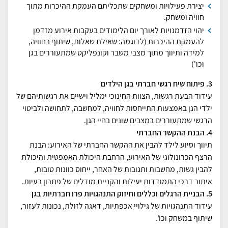
יצירת פעילויות ומשחקים שתכליתם העמקת ההיכרות מתוך
חוויה ומשחק.
יהוי הזדמנויות לאורך יום הלימודים בעקבות אירוע מזדמן
להעמקת ההיכרות (לדוגמה: שאילת שאלות, שיתוף בחוויה,
למידה ותיווך מתוך מצבי משבר וקונפליקט שמתעוררים בגן
וכו')
3. פיתוח שיח רגשי חברתי בגן הילדים
עידוד הבעת רגשות, הצוות החינוכי ימליל וישיים את רגשותיהם של
ילדי הגן באמצעות התייחסות לחוויה, למחשבה, לתחושה ולביטוי
הרגשי שמתעוררים במצבים שונים בחיי הגן.
4. הבנת ההקשר החברתי
תיווך וסיוע לילד להבין את ההקשר החברתי של האירוע: הבנת
הרצף הכרונולוגי של האירוע, הרחבת היכולת האמפטית והיכולת
להבין גשות, מחשבות ותגובות של האחר, ייחוס כוונות טובות,
איתור דרכי התמודדות יעילות והקניית מודלים של פתרון בעיות.
5. הבניית הרגלים וכללים וחיזוק התנהגויות פרו חברתיות בגן
עידוד התנהגויות של גילויי אכפתיות, דאגה לזולת, נכונות לעזור,
שיתוף במשחק וכו'.