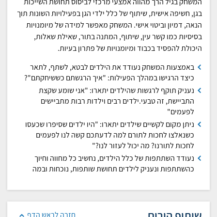
המשחק בגיל הרך מהווה אמצעי מרכזי לביסוס תחושת השייכות
בגן, חשיפה אישית, שיתוף של כלל ילדי הגן בפעילויות השונות תוך
הנאה, דמיון וביטוי אישי. המשחק מאפשר למידה של מיומנויות
בסיסיות כמו קשר עין, שיתוף, המתנה בתור, שאילת שאלות,
היכולת להפסיד בכבוד ומיומנויות של פתרון בעיות.
באמצעות המשחק נעודד את הילדים לבטא, לשתף, לתאר
כיצד הרגישו במהלך הפעילות: "איך הרגשתם כששיחקתם"?
נעניק תוקף לרגשות שהילדים יתארו: "אני שומע שקצת
התביישת, זה טבעי.ילדים רבים וילדות רבות מתביישים
לפעמים"
ניתן מקום לקשיים שילדים יתארו: "היו ילדים שסיפרו שכעסו
כשנאלצו לחכות לתורם למה לדעתכם קשה לנו לפעמים
לחכות לתורנו? מה יכול לעזור לנו?"
נעודד השתתפות של כלל הילדים, נחשיב כל מחווה וחיוך
כהשתתפות ונעניק לילדים תחושת שותפות, נוכחות ובמה
שיתוף הורים
חזרה לראש הדף