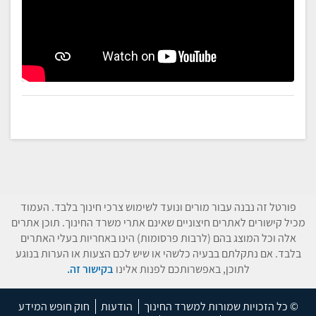
פורטל זה נבנה עבור מורים ונועד לשימוש צרכי חינוך בלבד. העמוד
מכיל קישורים לאתרים חיצוניים שאינם אתרי משרד החינוך. תוכן אתרים
אלה וכל המוצג בהם (לרבות פרסומות) הינו באחריות בעלי האתרים
בלבד. אם נתקלתם בבעיה כלשהי או שיש לכם הצעות או הערות בנוגע
לתוכן, באפשרותכם לפנות אלינו
בקישור זה.
© כל הזכויות שמורות למשרד החינוך
הודעות
חוק חופש המידע