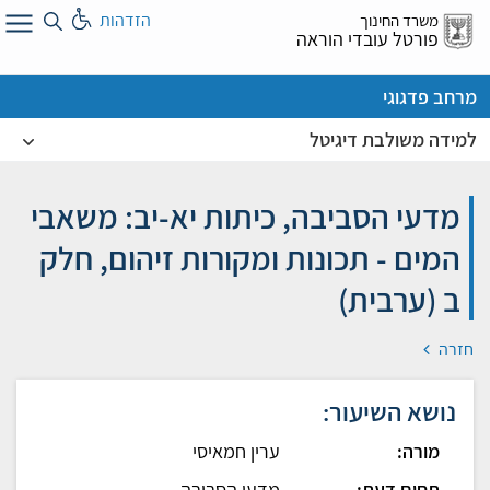
לג
הזדהות
משרד החינוך
ל
פורטל עובדי הוראה
מרחב פדגוגי
למידה משולבת דיגיטל
מדעי הסביבה, כיתות יא-יב: משאבי
המים - תכונות ומקורות זיהום, חלק
ב (ערבית)
חזרה
נושא השיעור:
מורה:
ערין חמאיסי
תחום דעת:
מדעי הסביבה