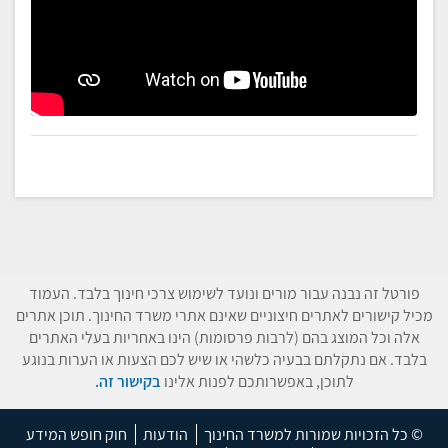
פורטל זה נבנה עבור מורים ונועד לשימוש צרכי חינוך בלבד. העמוד
מכיל קישורים לאתרים חיצוניים שאינם אתרי משרד החינוך. תוכן אתרים
אלה וכל המוצג בהם (לרבות פרסומות) הינו באחריות בעלי האתרים
בלבד. אם נתקלתם בבעיה כלשהי או שיש לכם הצעות או הערות בנוגע
לתוכן, באפשרותכם לפנות אלינו
בקישור זה.
© כל הזכויות שמורות למשרד החינוך
הודעות
חוק חופש המידע