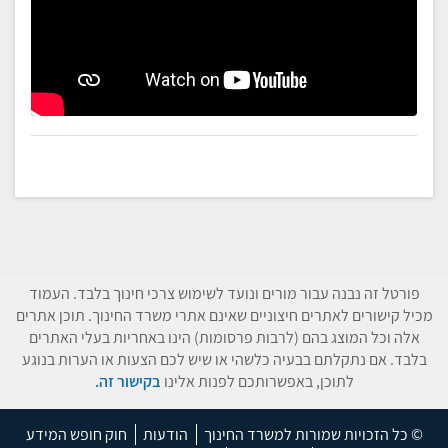
פורטל זה נבנה עבור מורים ונועד לשימוש צרכי חינוך בלבד. העמוד
מכיל קישורים לאתרים חיצוניים שאינם אתרי משרד החינוך. תוכן אתרים
אלה וכל המוצג בהם (לרבות פרסומות) הינו באחריות בעלי האתרים
בלבד. אם נתקלתם בבעיה כלשהי או שיש לכם הצעות או הערות בנוגע
לתוכן, באפשרותכם לפנות אלינו
בקישור זה.
© כל הזכויות שמורות למשרד החינוך
הודעות
חוק חופש המידע