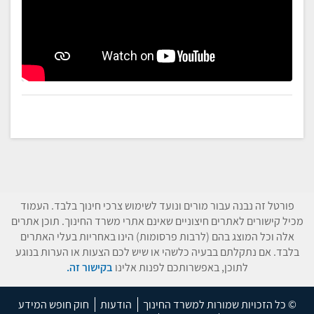
פורטל זה נבנה עבור מורים ונועד לשימוש צרכי חינוך בלבד. העמוד
מכיל קישורים לאתרים חיצוניים שאינם אתרי משרד החינוך. תוכן אתרים
אלה וכל המוצג בהם (לרבות פרסומות) הינו באחריות בעלי האתרים
בלבד. אם נתקלתם בבעיה כלשהי או שיש לכם הצעות או הערות בנוגע
לתוכן, באפשרותכם לפנות אלינו
בקישור זה.
© כל הזכויות שמורות למשרד החינוך
הודעות
חוק חופש המידע