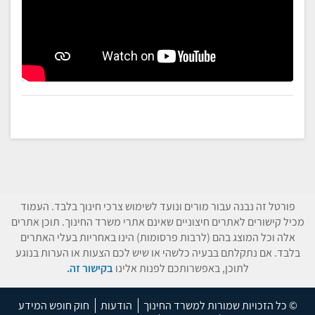
פורטל זה נבנה עבור מורים ונועד לשימוש צרכי חינוך בלבד. העמוד
מכיל קישורים לאתרים חיצוניים שאינם אתרי משרד החינוך. תוכן אתרים
אלה וכל המוצג בהם (לרבות פרסומות) הינו באחריות בעלי האתרים
בלבד. אם נתקלתם בבעיה כלשהי או שיש לכם הצעות או הערות בנוגע
לתוכן, באפשרותכם לפנות אלינו
בקישור זה.
© כל הזכויות שמורות למשרד החינוך
הודעות
חוק חופש המידע