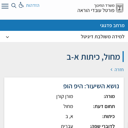
לג
הזדהות
משרד החינוך
ל
פורטל עובדי הוראה
מרחב פדגוגי
למידה משולבת דיגיטל
מחול, כיתות א-ב
חזרה
נושא השיעור: היפ הופ
מורה:
מורן קורן
תחום דעת:
מחול
כיתות:
א, ב
לדוברי שפה:
עברית