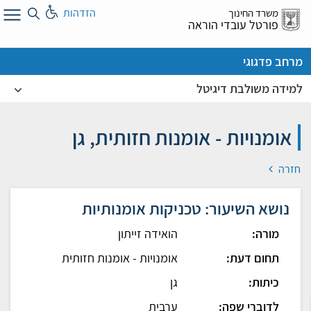
לג
הזדהות
משרד החינוך
ל
פורטל עובדי הוראה
מרחב פדגוגי
למידה משולבת דיגיטל
אומנויות - אומנות חזותית, גן
חזרה
נושא השיעור: טכניקות אומנותיות
מורה:
הואידה זייתון
תחום דעת:
אומנויות - אומנות חזותית
כיתות:
גן
לדוברי שפה:
ערבית