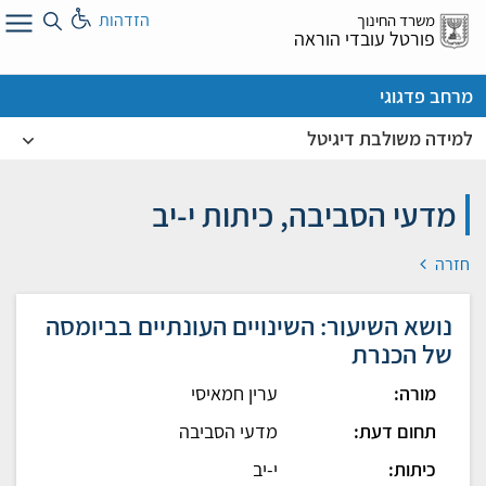
לג
הזדהות
משרד החינוך
ל
פורטל עובדי הוראה
מרחב פדגוגי
למידה משולבת דיגיטל
מדעי הסביבה, כיתות י-יב
חזרה
נושא השיעור: השינויים העונתיים בביומסה
של הכנרת
מורה:
ערין חמאיסי
תחום דעת:
מדעי הסביבה
כיתות:
י-יב