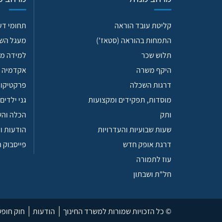
קליטת עובד הוראה
תחומי ד
התמחות בהוראה (סטאז')
מעגל הש
תלוש שכר
למידה מש
היקף משרה
אקדמיה 
דרגות השכלה
פרקטיקות
מוסדות, תפקידים ומקצועות
גני ילדים
ותק
הכלה וה
שעות שבועיות והעדרויות
הודעות ו
דרגת אופק חדש
פייסבוק 
עוז לתמורה
חל"ת ושבתון
© כל הזכויות שמורות למשרד החינוך
הודעות
חוק חופ