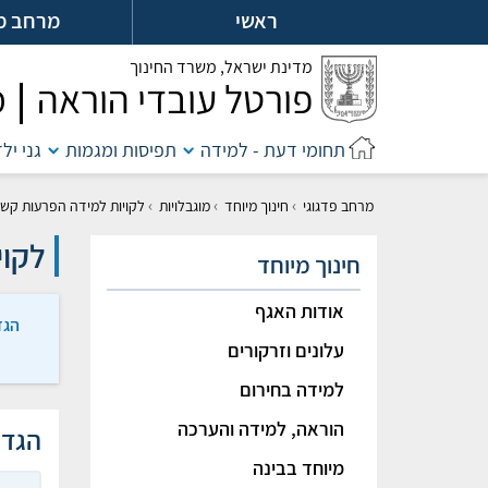
לג
ראשי
מרחב מ
ל
מדינת ישראל,
משרד החינוך
פורטל עובדי הוראה
מ
תחומי דעת - למידה
תפיסות ומגמות
גני יל
›
›
›
מרחב פדגוגי
חינוך מיוחד
מוגבלויות
לקויות למידה הפרעות קשב
לקוי
חינוך מיוחד
אודות האגף
הגד
עלונים וזרקורים
למידה בחירום
הוראה, למידה והערכה
הגד
מיוחד בבינה