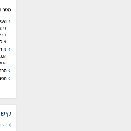
מטרות 
העל
דיסל
בציב
אוכל
קידו
הנג
התע
הכרה
הפח
קישו
יישו