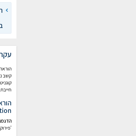
ב
עקרו
הוראה 
קשב נו
קוגניטי
חייבת 
ion)
הדגמה
'פירוק