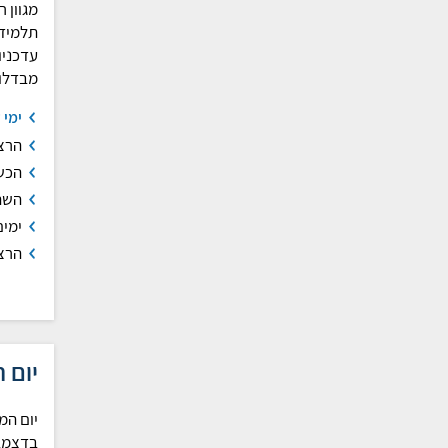
מגוון 
תלמידי
עדכניו
מבדלו
ימי 
הרצ
הכשר
השת
ימים
הרצ
יום 
בדצמבר