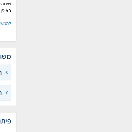
שימוש
באופן 
להמשך
משול
ת
ת
פיתו