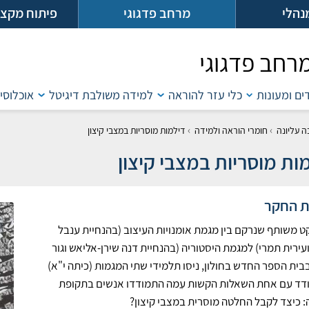
נהלי
מרחב פדגוגי
פיתוח מקצו
רחב פדגוגי
דים ומעונות
כלי עזר להוראה
למידה משולבת דיגיטל
אוכלוסיו
›
›
ה עליונה
חומרי הוראה ולמידה
דילמות מוסריות במצבי קיצון
ות מוסריות במצבי קיצון
 החקר
ט משותף שנרקם בין מגמת אומנויות העיצוב (בהנחיית ענבל
עירית תמרי) למגמת היסטוריה (בהנחיית דנה שירן-אליאש וגור
בית הספר החדש בחולון, ניסו תלמידי שתי המגמות (כיתה י"א)
דד עם אחת השאלות הקשות עִמה התמודדו אנשים בתקופת
 כיצד לקבל החלטה מוסרית במצבי קיצון?