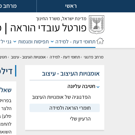
לג
ראשי
מרחב מ
ל
מדינת ישראל,
משרד החינוך
פורטל עובדי הוראה
מ
תחומי דעת - למידה
תפיסות ומגמות
גני יל
›
›
›
מרחב פדגוגי
תחומי דעת - למידה
אומנויות העיצוב - עיצוב
חטיב
דילמ
אומנויות העיצוב - עיצוב
חטיבה עליונה
שאלת
הפדגוגיה של אומנויות העיצוב
בפרויק
חומרי הוראה ולמידה
הלצר ו
סלע) ב
הרעיון שלי
להתמו
השואה: