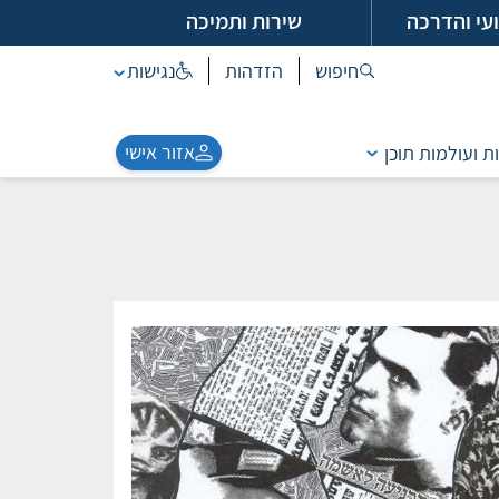
עי והדרכה
שירות ותמיכה
חיפוש
הזדהות
נגישות
אזור אישי
ת ועולמות תוכן