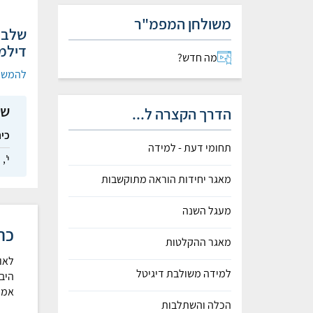
משולחן המפמ"ר
שלב א
דילמה
מה חדש?
להמשך
שי
הדרך הקצרה ל...
כי
תחומי דעת - למידה
י',
י
מאגר יחידות הוראה מתוקשבות
מעגל השנה
כר
מאגר ההקלטות
לאו
למידה משולבת דיגיטל
היב
אמנ
הכלה והשתלבות