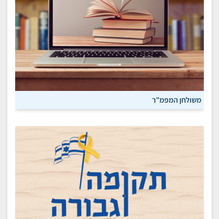
משולחן המפמ"ר