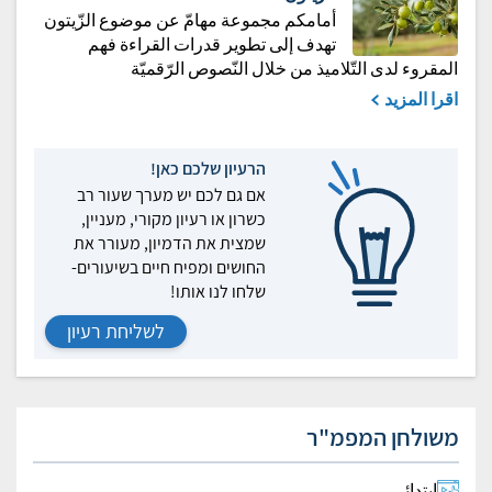
أمامكم مجموعة مهامّ عن موضوع الزّيتون
تهدف إلى تطوير قدرات القراءة فهم
المقروء لدى التّلاميذ من خلال النّصوص الرّقميّة
اقرا المزيد
הרעיון שלכם כאן!
אם גם לכם יש מערך שעור רב
כשרון או רעיון מקורי, מעניין,
שמצית את הדמיון, מעורר את
החושים ומפיח חיים בשיעורים-
שלחו לנו אותו!
לשליחת רעיון
משולחן המפמ"ר
ابتدائي