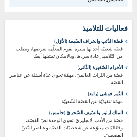
فعاليات للتلاميذ
قصّة الذّئب والخراف السّبعة (الأوّل)
قصّة شعبيّة أحداثها مثيرة. تقوم المعلّمة بعرضها، وتطلب
من التّلاميذ إعادة سردها. وبالامكان تمثيلها أيضًا
الأقزام الصّغيرة (الثّاني)
قصّّة من التّراث العالميّ، مهمّة تحوي عدّة أسئلة عن عناصر
القصّة
النّمر فوشي (رابع)
مهمّة تنفيذيّة عن القصّة الشّعبيّة
الملك آرثور والسّيف السّحريّ (خامس)
قصّة من الأدب الإنجليزيّ. تحوي الوحدة نصّ القصّة،
وفعّاليّات متنوّعة عن شخصيّات القصّة وعناصر النّصّ
القصصيّ.