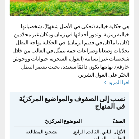
هي حكاية خيالية (تحكى في الأصل شفهيّا)، شخصياتها
خيالية رمزية، وتدور أحداثها في زمان ومكان غير محدّدين
(كان يا ماكان في قديم الزمان). في الحكاية يواجه البطل
تحدّيات وصعابا وصراعات جمة تتمثّل في الغالب من خلال
شخصيات غير إنسانية (الغول، السحرة، حيوانات ووحوش
خارقة). نهايتها تكون دائمًأ سعيدة، بحيث ينتصر البطل
الخيّر على الغول الشرير،
اقرا المزيد
نسب إلى الصفوف والمواضيع المركزيّة
في المنهاج
الصفّ
الموضوع المركزيّ
الأوّل,
الثاني,
الثالث,
الرابع,
تشجيع المطالعة
الخامس,
السادس