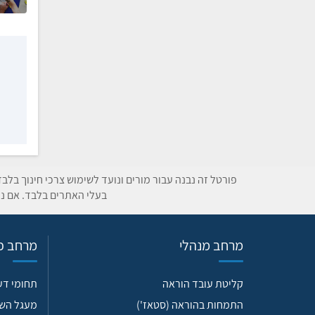
פורטל זה נבנה עבור מורים ונועד לשימוש צרכי חינוך בלב
בעלי האתרים בלבד. אם נת
מרחב מנהלי
מרחב פד
קליטת עובד הוראה
תחומי ד
התמחות בהוראה (סטאז')
מעגל הש