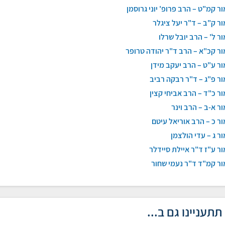
ר קמ"ט – הרב פרופ' יוני גרוסמן
ר ק"ב – ד"ר יעל ציגלר
ר ל' – הרב יובל שרלו
ר קכ"א – הרב ד"ר יהודה טרופר
ר ע"ט – הרב יעקב מידן
ר פ"ג – ד"ר רבקה רביב
ר כ"ד – הרב אביחי קצין
ר א-ב – הרב וינר
ר כ – הרב אוריאל עיטם
ר ג – עדי הולצמן
ר ע"ז ד"ר איילת סיידלר
ר קמ"ד ד"ר נעמי שחור
תתעניינו גם ב...