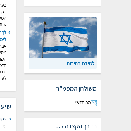
בעתו
בקוב
המק
שיח 
לך ל
לימנ
אברה
מסעו
הקול
למידה בחירום
הזמנ
גם ב
לעול
משולחן המפמ"ר
מה חדש?
שיעו
עקרו
הדרך הקצרה ל...
עם ה