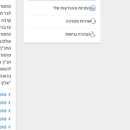
מזמורי
הפניות וההודעות שלי
לצד תח
קרבה ל
שירות ותמיכה
עז בני
מזמורי
הצהרת נגישות
עולם ב
תנ"ך מ
להמשיך
בכוונה
"אֵלֶיךָ
מזמו
מזמו
מזמו
מזמו
מזמו