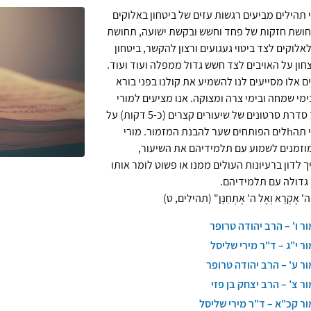
 תהילים מביעים רגשות עזים של ביטחון באלוקים
ושת חזקות של פחד וחשש ובקשת ישועה, תחושת
אלוקים לצד ביטוי געגועים ורצון להקשר, ביטחון
צחון על האויבים לצד חשש גדול ממפלה ועוד ועוד.
ם אלו מסייעים לנו להשמיע את קולנו בפני בורא
ימי שמחה ובימי צרה ומצוקה. אנו מציעים למורי
התנ"ך סדרת סרטונים של שיעורים קצרים (כ-5 דקות) על
מזמורי תהhלים הפותחים שער להבנת המזמור. מורי
וזמנים לשמוע עם תלמידיהם את השיעור,
 לדון ברעיונות העולים ממנו או פשוט לומר אותו
 גדולה עם תלמידיהם.
 ה' אֶקְרָא וְאֶל ה' אֶתְחַנָּן" (תהילים, ט)
ר ו' – הרב יהודה טרופר
ר י"ג – ד"ר מירי שליסל
ר ע' – הרב יהודה טרופר
ר צ' – הרב יצחק בן פזי
ר קכ"א – ד"ר מירי שליסל