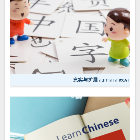
העשרה והרחבה 充实与扩展