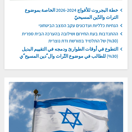
خطة البجروت للأفواج 2024-2026 الخاصة بموضوع
التراث والدّين المسيحيّ
הנחיות כלליות ועדכונים עקב המצב הביטחוני
ההתנדבות בעת החירום ושילובה בהערכה הבית ספרית
(%30) של התלמיד במורשת ודת נוצרית
التطوع في أوقات الطوارئ ودمجه في التقييم البديل
(30%) للطالب في موضوع التّراث وال ّدين المسيح ّي