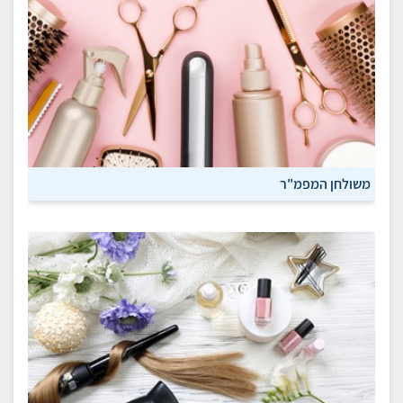
משולחן המפמ"ר