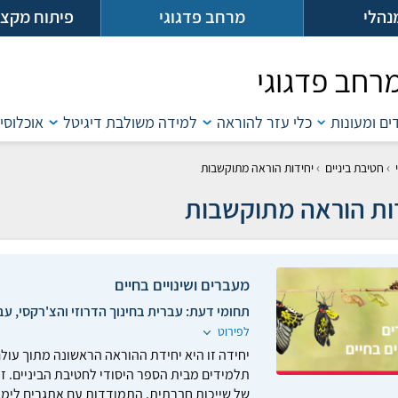
נהלי
מרחב פדגוגי
פיתוח מקצו
רחב פדגוגי
דים ומעונות
כלי עזר להוראה
למידה משולבת דיגיטל
אוכלוסיו
›
›
חטיבת ביניים
יחידות הוראה מתוקשבות
ות הוראה מתוקשבות
מעברים ושינויים בחיים
תחומי דעת:
עברית בחינוך הדרוזי והצ'רקסי, עב
לפירוט
יחידה זו היא יחידת ההוראה הראשונה מתוך עולם
תלמידים מבית הספר היסודי לחטיבת הביניים. זו
של שייכות חברתית, התמודדות עם אתגרים לימוד