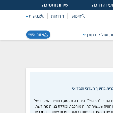
עי והדרכה
שירות ותמיכה
חיפוש
הזדהות
נגישות
אזור אישי
ת ועולמות תוכן
רית בחינוך הערבי והבדואי
 התוכן "מי אני?". היחידה תעסוק בחוויית המעבר של
 חוויה שעשויה להיות מורכבת וכוללת בנייה מחודשת
יים חדשים ודרישות גבוהות בזירות שונות – החברים,