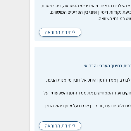
השלבים הבאים: זיהוי פריטי ההשוואה, זיהוי מטרת
נים ‎(معايير)‎ להשוואה, קביעת נקודות דימיון ושוני בין הפריטים המושווים,
ש במונחי השוואה.
ליחידת ההוראה
רית בחינוך הערבי והבדואי
 בין מֵמד הזמן והיחס אליו ובין מיומנות הבעת
שחקים ועוד הממחישים את מֵמד הזמן והשפעותיו על
נולוגיים ועוד, וכמו כן ילמדו על אופן ניהול הזמן
ליחידת ההוראה