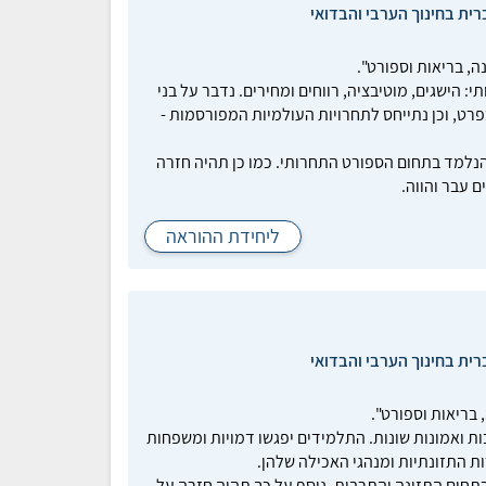
רית בחינוך הערבי והבדואי
ה, בריאות וספורט".
: הישגים, מוטיבציה, רווחים ומחירים. נדבר על בני
רט, וכן נתייחס לתחרויות העולמיות המפורסמות -
הנלמד בתחום הספורט התחרותי. כמו כן תהיה חזרה
ם עבר והווה.
ליחידת ההוראה
רית בחינוך הערבי והבדואי
 בריאות וספורט".
ות ואמונות שונות. התלמידים יפגשו דמויות ומשפחות
ות התזונתיות ומנהגי האכילה שלהן.
בתחום התזונה והתרבות. נוסף על כך תהיה חזרה על