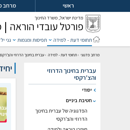
לג
ראשי
מרחב מ
ל
מדינת ישראל,
משרד החינוך
פורטל עובדי הוראה
מ
תחומי דעת - למידה
תפיסות ומגמות
גני יל
›
›
מרחב פדגוגי
תחומי דעת - למידה
עברית בחינוך הדרוזי והצ'רקסי
יחיד
עברית בחינוך הדרוזי
והצ'רקסי
יסודי
חטיבת ביניים
הפדגוגיה של עברית בחינוך
הדרוזי והצ'רקסי
חומרי הוראה ולמידה