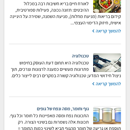
לאורח חיים בריא חשיבות רבה במכלול
ההיבטים: תזונה נכונה, פעילות ספורטיבית,
קידום בריאות (מניעת מחלות), מניעת השמנה, שמירה על היגיינה
אישית, חיזוק הדימוי העצמי...
להמשך קריאה
טכנולוגיה
טכנולוגיה היא תחום דעת העוסק בחיפוש
פתרונות מעשיים כמענה לרצונות וצרכים, תוך
ניצול חידושי המדע; טכנולוגיה קשורה במקרים רבים לייצור כלים.
להמשך קריאה
גוף וחומר, מסה ונפח של גופים
התכונות נפח ומסה מאפיינות כל חומר וכל גוף.
תכונות אלה נשמרות גם בשינוי הצורה. רק
תוספת או גריעה של חומר מהגוף תביא לשינוי כמות החומר =