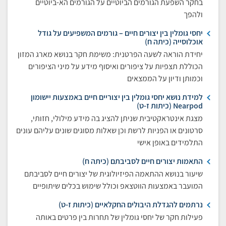
בחקר השפעת הגורמים הביוטיים על הגורמים הא-ביוטיים
ולהפך
יחסי גומלין בין יצורים חיים – גורמים המשפיעים על גודל
אוכלוסייה (כיתה ח)
יחידת הוראה לשעה הפרטנית: משימת חקר בנושא מארג המזון
הכוללת תצפיות על ציפורים ואיסוף מידע על מיני הציפורים
וכמותן ודיון על הממצאים
למידת נושא יחסי גומלין בין יצוריים חיים באמצעות יישומון
Nearpod (כיתות ז-ט)
מצגת אינטראקטיבית שניתן להציג בה מידע מילולי, חזותי,
סרטונים או הפניות לרשת וכן שאלות מסוגים שונים עליהם עונים
התלמידים באופן אישי
התאמות יצורים חיים לסביבתם (כיתה ח)
שיעור בנושא ההתאמה הפיזיולוגית של יצורים חיים לסביבתם
המועבר באמצעות הווטצאפ וכולל שימוש בכלים שיתופיים
נרתמים להגדלת היבולים החקלאיים (כיתות ז-ט)
פעילות חקר של יחסי גומלין של תחרות בין פרטים באותה