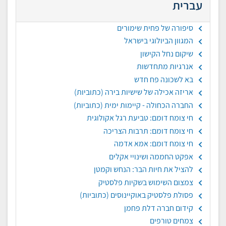
עברית
סיפורה של פחית שימורים
המגוון הביולוגי בישראל
שיקום נחל הקישון
אנרגיות מתחדשות
בא לשכונה פח חדש
אריזה אכילה של שישיות בירה (כתוביות)
החברה הכחולה - קיימות ימית (כתוביות)
חי צומח דומם: טביעת רגל אקולוגית
חי צומח דומם: תרבות הצריכה
חי צומח דומם: אמא אדמה
אפקט החממה ושינויי אקלים
להציל את חיות הבר: הנחש וקמטן
צמצום השימוש בשקיות פלסטיק
פסולת פלסטיק באוקיינוסים (כתוביות)
קידום חברה דלת פחמן
צמחים טורפים