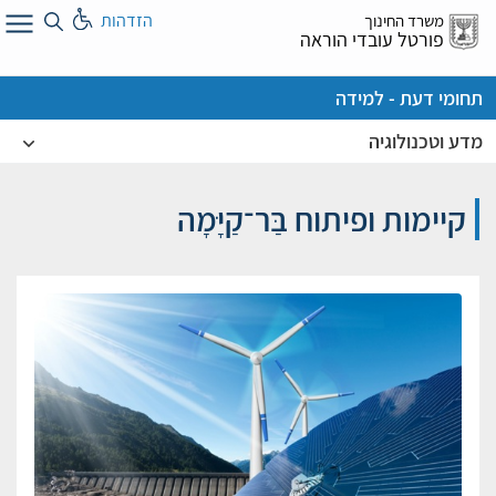
לג
הזדהות
משרד החינוך
ל
פורטל עובדי הוראה
תחומי דעת - למידה
מדע וטכנולוגיה
קיימות ופיתוח בַּר־קַיָּמָה