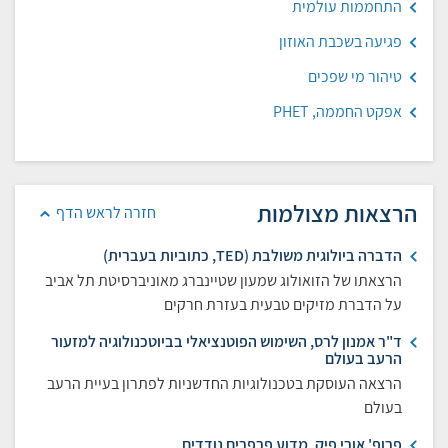
התחממות עולמית
פגיעה בשכבת האוזון
טיהור מי שפכים
אפקט החממה, PHET
הרצאות מצולמות
חזרה לראש הדף
הדברה ביולוגית משולבת (TED, כתוביות בעברית)
הרצאתו של הזואולוג שמעון שטיינברג מאוניברסיטת תל אביב
על הדברת מזיקים טבעית בעזרת חרקים
ד"ר אמנון לרס, השימוש הפוטנציאלי בביוטכנולוגיה למזעור
הרעב בעולם
הרצאה העוסקת בטכנולוגיות החדשניות לפתרון בעיית הרעב
בעולם
פרופ' אורי פיק, מדוע פרפרים נודדים