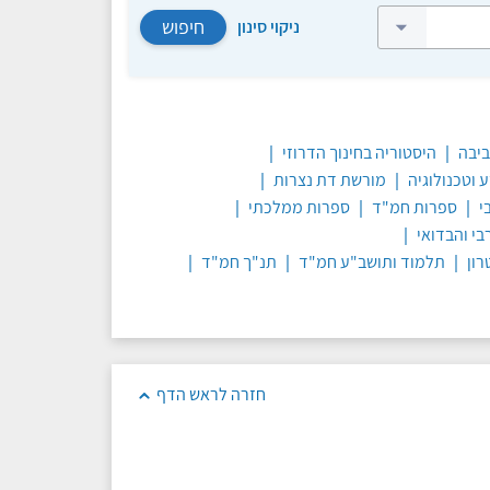
חיפוש
ניקוי סינון
ביבה
|
היסטוריה בחינוך הדרוזי
|
 וטכנולוגיה
|
מורשת דת נצרות
|
י
|
ספרות חמ"ד
|
ספרות ממלכתי
|
בי והבדואי
|
רון
|
תלמוד ותושב"ע חמ"ד
|
תנ"ך חמ"ד
|
חזרה לראש הדף