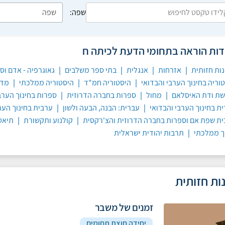
שפה:
דות הוראה בתחומי הדעת לכיתה ח
ות חזותית
|
אזרחות
|
אנגלית
|
בתי ספר משלבים
|
גאוגרפיה - אדם וס
וריה בחינוך הערבי והבדואי
|
היסטוריה חמ"ד
|
היסטוריה ממלכתי
|
מדע
שת ודת האיסלאם
|
מחול
|
ספרות בחברה הדרוזית
|
ספרות בחינוך הערב
ת בחינוך הערבי והבדואי
|
עברית: הבנה, הבעה ולשון
|
ערבית בחינוך הער
ת שפת אם וספרות בחברה הדרוזית והצ'רקסית
|
קולנוע ותקשורת
|
תיאט
ך ממלכתי
|
תרבות יהודית ישראלית
ות חזותית
זמנים של משבר
יחידה חוצת תחומים