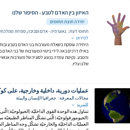
האיזון בין האדם לטבע - הסיפור שלנו
יחידה חוצת תחומים
תחומי דעת:
גאוגרפיה - אדם וסביבה,
ספרות ממלכתי
לפירוט
היחידה עוסקת בשאלת מעורבות בני האדם בטבע ובוח
באילו דרכים באה לידי ביטוי המעורבות של בני האדם 
והטבע. נקיטת עמדה בנוגע לסוגיה של מעורבות אנושי
שלנו עליו.
عمليات دورية، داخلية وخارجية، على كو
مجالات المعرفة:
جغرافيا الإنسان والبيئة
للمزيد
تتناول هذ
العمليّات الداخليّة والخارجيّة تشكّل وجه المناظر الطب