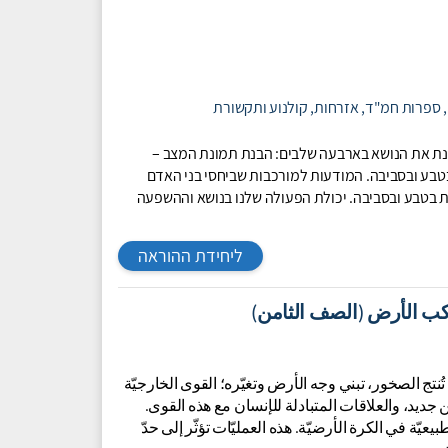
,
ספרות חמ"ד,
אזרחות,
קולנוע ותקשורת
נת את הנושא בארבעה שלבים: הבנת תמונת המצב –
בטבע ובסביבה. המודעות למורכבות שביחסי בני האדם
ת בטבע ובסביבה. יכולת הפעולה שלנו בנושא וההשפעה
ליחידת ההוראה
كب الأرض (الصف الثامن)
ه الوحدة القوى الداخليّة ‎(الجيولوجيّة)‎ الّتي تُنتج الصخور، تبني وجه الأرض وتغيّره؛ القوى الخارجيّة
يعيّة في الكرة الأرضيّة. هذه العمليّات تؤثّر إلى حدّ