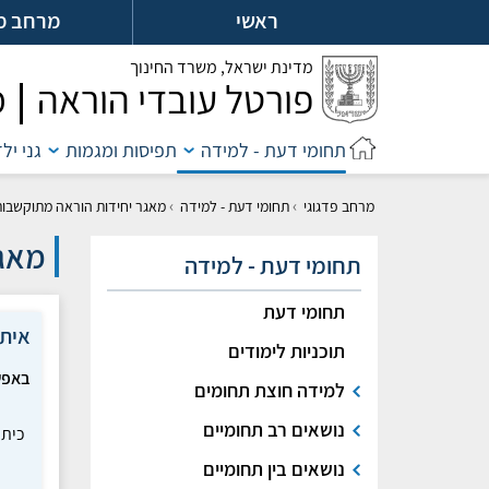
לג
ראשי
מרחב מ
ל
מדינת ישראל,
משרד החינוך
פורטל עובדי הוראה
מ
תחומי דעת - למידה
תפיסות ומגמות
גני יל
›
›
מרחב פדגוגי
תחומי דעת - למידה
מאגר יחידות הוראה מתוקשבות
מאגר
תחומי דעת - למידה
תחומי דעת
איתו
תוכניות לימודים
באפש
למידה חוצת תחומים
נושאים רב תחומיים
כיתה
נושאים בין תחומיים