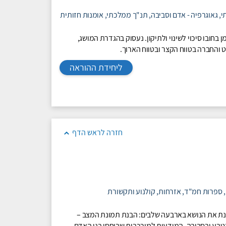
י,
גאוגרפיה - אדם וסביבה,
תנ"ך ממלכתי,
אומנות חזותית
ן בחובו סיכוי לשינוי ולתיקון. נעסוק בהגדרת המושג,
והחברה בטווח הקצר ובטווח הארוך.
ליחידת ההוראה
חזרה לראש הדף
,
ספרות חמ"ד,
אזרחות,
קולנוע ותקשורת
נת את הנושא בארבעה שלבים: הבנת תמונת המצב –
בטבע ובסביבה. המודעות למורכבות שביחסי בני האדם