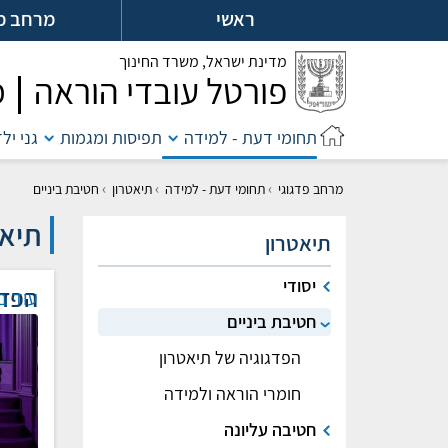
לג
ראשי
מרחב מ
ל
מדינת ישראל,
משרד החינוך
פורטל עובדי הוראה
מ
תחומי דעת - למידה
תפיסות ומגמות
גני יל
›
›
›
מרחב פדגוגי
תחומי דעת - למידה
תיאטרון
חטיבת ביניים
תיאט
תיאטרון
יסודי
הפדג
עוד ב
חטיבת ביניים
הפדגוגיה של תיאטרון
חומרי הוראה ולמידה
חטיבה עליונה