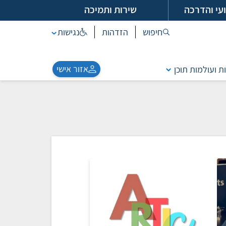
עי והדרכה
שירות ותמיכה
חיפוש
הזדהות
נגישות
אזור אישי
ת ועולמות תוכן