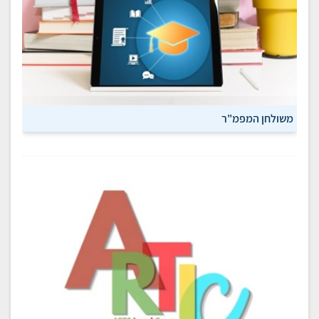
משולחן המפמ"ר