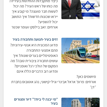
כיצד מתקבלות ההחלטות בעיריה?
מה כוחו של ראש העיר? מה יכול
לעשות חבר מועצה? מי קובע איך
ייראו שכונות חדשות? איך התושב
יכול להשפיע?
אורחים: זאב בילסקי ועומר שכטר
זזים בעיר-תנועה ותחבורה בעיר
מדוע המכונית היא אנטי-עירונית?
מהם אמצעי התחבורה
האופטימליים בערים שונות? איך
עושים תחבורה ציבורית טובה? מה
המקום של הולכי רגל ואופניים?
ומדוע רוב הדברים הללו אינם
מיושמים כאן?
אורחים: פרופ׳ אראל אבינרי וגילי קישוני, נהג אוטובוס בחברת
״דן״
"מי יבנה לי בית?" דיור ומגורים
בעיר