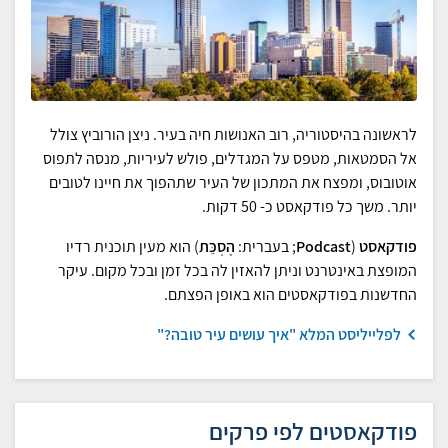
לראשונה בהיסטוריה, רוב האנושות חיה בעיר. ניצן הורוביץ צולל
אל הסמטאות, מטפס על המגדלים, פולש לעיריות, מנסה לתפוס
אוטובוס, ומפצח את המתכון של העיר שתהפוך את חיינו לטובים
יותר. משך כל פודקאסט כ- 50 דקות.
פודקאסט
(
Podcast
; בעברית:
הֶסְכֵּת
) הוא מעין תוכנית רדיו
המופצת באינטרנט וניתן להאזין לה בכל זמן ובכל מקום. עיקר
החדשנות בפודקאסטים הוא באופן הפצתם.
לפלייליסט המלא "איך עושים עיר טובה?"
פודקאסטים לפי פרקים