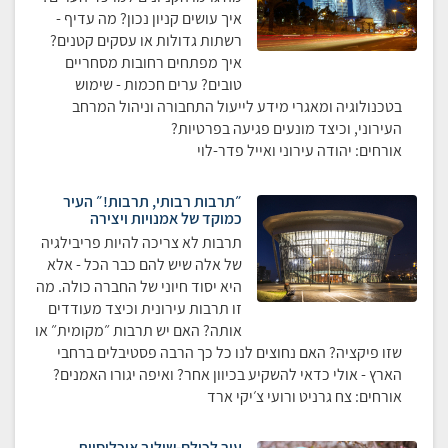
איך עושים קניון נכון? מה עדיף -
רשתות גדולות או עסקים קטנים?
איך מפתחים רחובות מסחריים
טובים? ערים חכמות - שימוש
בטכנולוגיה ומאגרי מידע לייעול התחבורה וניהול המרחב
העירוני, וכיצד מונעים פגיעה בפרטיות?
אורחים: יהודה עירוני ואייל פדר-לוי
״תרבות רבותי, תרבות!״ העיר
כמוקד של אמנויות ויצירה
תרבות לא צריכה להיות פריבילגיה
של אלה שיש להם כבר הכל - אלא
היא יסוד חיוני של החברה כולה. מה
זו תרבות עירונית וכיצד מעודדים
אותה? האם יש תרבות ״מקומית״ או
שזו פיקציה? האם נחוצים לנו כל כך הרבה פסטיבלים ברחבי
הארץ - אולי כדאי להשקיע בכיוון אחר? ואיפה יגורו האמנים?
אורחים: צח גרניט ורועי צ׳יקי ארד
עיר לכולם-שילוב אוכלוסיות