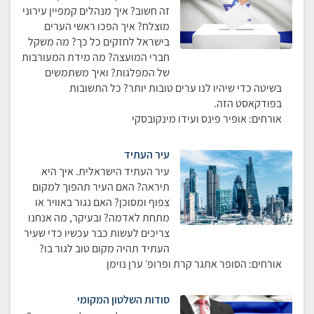
זה חשוב? איך מנהלים קמפיין עירוני
מוצלח? איך הפכו ראשי הערים
בישראל לחזקים כל כך? מה משקל
חברי המועצה? מה מידת המעורבות
של המפלגות? ואיך משתמשים
בשיטה כדי שיהיו לנו ערים טובות יותר? כל התשובות
בפודקאסט הזה.
אורחים: אופיר פינס ועידו מינקובסקי
עיר העתיד
עיר העתיד הישראלית. איך היא
תיראה? האם העיר תהפוך למקום
צפוף ומסוכן? האם נגור באוויר או
מתחת לאדמה? ובעיקר, מה אנחנו
צריכים לעשות כבר עכשיו כדי שעיר
העתיד תהיה מקום טוב לגור בו?
אורחים: הסופר אתגר קרת ופרופ׳ ערן נוימן
סודות השלטון המקומי