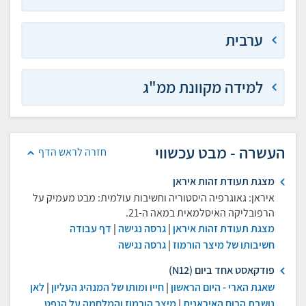
ערבית
למידה מקוונת ממ"ג
העשרה - מבט עכשווי
חזרה לראש הדף
מצגת תעודת זהות איראן
איראן: גאוגרפיה היסטוריה וחשיבות עולמית: מבט מעמיק על
הרפובליקה האיסלמאית במאה ה-21.
מצגת תעודת זהות איראן
|
גרסה נגישה
|
דף עבודה
חשיבותו של מיצר הורמוז
|
גרסה נגישה
פודקאסט אחד ביום (N12)
שאגת הארי - היום הראשון
|
חייו ומותו של המנהיג העליון
|
לאן
נושבת הרוח האיראנית
|
מיצר הורמוז והמלחמה על הנפט