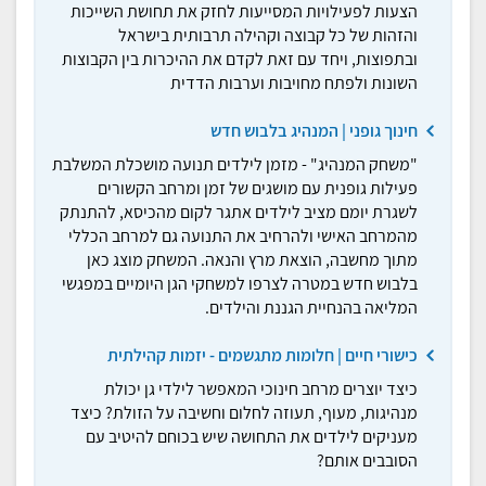
הצעות לפעילויות המסייעות לחזק את תחושת השייכות
והזהות של כל קבוצה וקהילה תרבותית בישראל
ובתפוצות, ויחד עם זאת לקדם את ההיכרות בין הקבוצות
השונות ולפתח מחויבות וערבות הדדית
חינוך גופני | המנהיג בלבוש חדש
"משחק המנהיג" - מזמן לילדים תנועה מושכלת המשלבת
פעילות גופנית עם מושגים של זמן ומרחב הקשורים
לשגרת יומם מציב לילדים אתגר לקום מהכיסא, להתנתק
מהמרחב האישי ולהרחיב את התנועה גם למרחב הכללי
מתוך מחשבה, הוצאת מרץ והנאה. המשחק מוצג כאן
בלבוש חדש במטרה לצרפו למשחקי הגן היומיים במפגשי
המליאה בהנחיית הגננת והילדים.
כישורי חיים | חלומות מתגשמים - יזמות קהילתית
כיצד יוצרים מרחב חינוכי המאפשר לילדי גן יכולת
מנהיגות, מעוף, תעוזה לחלום וחשיבה על הזולת? כיצד
מעניקים לילדים את התחושה שיש בכוחם להיטיב עם
הסובבים אותם?