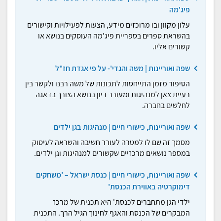
פיג'מה
עלון מקוון ובו מרוכזים מידע, הצעות לפעילויות וקישורים
בהשראת ספרים בספריית פיג'מה העוסקים בנושא או
קשורים אליו.
שפה ואוריינות | משה והגדי'- על פי אגדת חז"ל
הסיפור מזמן התייחסות לתכונות של משה רבנו ולקשר בין
רעִיית צאן למנהיגות ומעורר דיון בנושא הצורך בדאגה
לחלשים בחברה.
שפה ואוריינות, כישורי חיים | מנהיגות בגן ילדים
מסמך זה שם לו למטרה לעורר חשיבה והשראה לעיסוק
במספר נושאים מרכזיים שקשורים למנהיגות וגן ילדים.
שפה ואוריינות, כישורי חיים | כנסת ישראל – 'משחקים
דימוקרטיה באווירת הכנסת'
ילדי הגן מתחברים לכנסת' היא תכנית של מרכז
המבקרים של הכנסת והאגף לחינוך הגיל הרך. התכנית