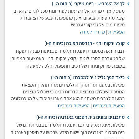
לך אל העכביש - ביומימיקרי (כיתות ה-ו)
מסע לימודי מרתק אל השראות לפתרונות טכנולוגיים שהאדם
קיבל מתופעות טבע ובראשן מתופעת הטבע של הצטברות
טיפות מים על גבי קורי עכביש
הפעילות
|
מדריך למורה
קוצץ ירקות ידני - הנדסה הפוכה (כיתות ה-ו)
דגם הוראה במסגרתו יתנסו התלמידים בניתוח מבנה ותפקוד
של המערכת הטכנולוגית - קוצץ ירקות ידני - באמצעות תצפיות
במוצר, פירוק וניתוח של רכיביו ותפעולו הלכה למעשה
כיצד הפך גליל נייר למסכת? (כיתות ה-ו)
פעילות במסגרתה יתחקו התלמידים אחר תהליך המצאת
המסכּת ושכלולו במרוצתּ הדורות ויבינו כי שכלול מוצרים
כמענה לצרכים משתנים הוא אחד מאבני היסוד של הטכנולוגיה
הפעילות בעברית
|
הפעילות בערבית
מתכננים ובונים בית חסכוני באנרגיה (כיתות ה-ו)
פעילות אינטראקטיבית בה יתנסו התלמידים בבניית דגם של
בית חסכוני באנרגיה תוך יישום הידע שרכשו על חיסכון באנרגיה