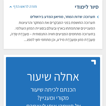
סיור לימודי
חזרה לראש הדף
תערוכה: שדות המחר, מוזיאון המדע בירושלים
תערוכה החושפת בפני המבקרים את המחקר והרעיונות
המעניינים שהתפתחו בארץ ובעולם בסוגיית המזון העולמי.
בתערוכה מתחמים המציעים חוויה התנסותית – מַעְבֶּדֶת שָׂדֶה,
מַעְבֶּדֶת מזון ומַעְבֶּדֶת מידע, וכן מתחמי חוץ למפג...
אחלה שיעור
הכנתם לכיתה שיעור
מקורי ומעניין?
אל תשמרו אותו לעצמכם.