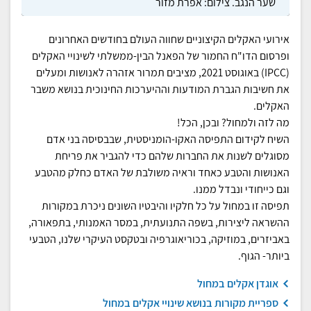
שער הנגב. צילום: אפרת מזור
אירועי האקלים הקיצוניים שחווה העולם בחודשים האחרונים
ופרסום הדו"ח החמור של הפאנל הבין-ממשלתי לשינויי האקלים
(IPCC) באוגוסט 2021, מציבים תמרור אזהרה לאנושות ומעלים
את חשיבות הגברת המודעות וההיערכות החינוכית בנושא משבר
האקלים.
מה לזה ולמחול? ובכן, הכל!
השיח לקידום התפיסה האקו-הומניסטית, שבבסיסה בני אדם
מסוגלים לשנות את החברות שלהם כדי להגביר את פריחת
האנושות והטבע כאחד וראיה משולבת של האדם כחלק מהטבע
וגם כייחודי ונבדל ממנו.
תפיסה זו במחול על כל חלקיו והיבטיו השונים ניכרת במקורות
ההשראה ליצירות, בשפה התנועתית, במסר האמנותי, בתפאורה,
באביזרים, במוזיקה, בכוריאוגרפיה ובטקסט העיקרי שלנו, הטבעי
ביותר- הגוף.
אוגדן אקלים במחול
ספריית מקורות בנושא שינויי אקלים במחול