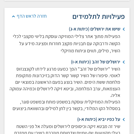
פעילויות לתלמידים
חזרה לראש הדף
שישו את ירושלים (כיתות א-ג)
הפעילות מתוך אתר צלילי המוזיקה עוסקת בליווי מקצבי לכלי
הקשה ודרבוקה עם תבניות מקצב חוזרות ומציגה מידע על
השיר, מילים, תווים וניתוח מוזיקלי
ירושלים של זהב (כיתות א-ו)
השיר "ירושלים של זהב" הפך כמעט מרגע לידתו לקונצנזוס
לאומי. סיפורו של השיר קשור קשר הדוק בזיכרונות מתקופת
מלחמת ששת הימים. השיר בוצע בפעם הראשונה במוצאי יום
העצמאות, ערב המלחמה, וביטא זיקה לירושלים וכמיהה עמוקה
אליה.
הפעילות המוזיקלית עוסקת במשפט פותח ובמשפט סוגר,
במסלול הקו המלודי, בקשר בין לחן למילים ובהשוואת ביצועים
על כפיו יביא (כיתות א-ו)
שיר זה מבטא זיקה וכיסופים לירושלים ומעלה אל פני השטח
בעלי מקצועות יום-יומיים שדמותם מוזכרת בשירי עם ממזרח