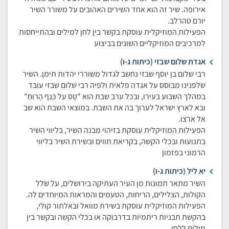
אירופה. שיר זה הוא אחד השירים האהובים על משורר השיר
יורם טהרלב.
הפעילות המוזיקלית עוסקת בקשר בין לחן למילים ובהתייחסות
למרכיבים המוזיקליים השונים בביצוע
אגדת שלום שבזי (כיתות ג-ו)
רבי שלום בן יוסף שבזי נחשב לגדול משוררי יהדות תימן. השיר
שלפנינו מבוסס על אגדה פלאית ולפיה רבי שלום שבזי עובד
במהלך השבוע בעירו, ובכל ערב שבת הוא "טָס עַל כְּנַף הָרוּחַ"
ובא לארץ ישראל לערוך בה את השבת. במוצאי השבת הוא שב
אל ארצו.
הפעילות המוזיקלית עוסקת בזיהוי מבנה השיר, בליווי השיר
בתנועות ובכלי הקשה, בקריאת תווים ובשירת השיר בליווי
הרמוני בפזמון
יא ליל (כיתות ג-ו)
השיר מתאר תמונות מן העיר העתיקה בירושלים, על שלל
הקולות, הצלילים, הריחות, הטעמים והמראות המיוחדים לה.
הפעילות המוזיקלית עוסקת בשירת מוואל ובאלתור קולי,
בהקשת תבניות ריתמיות בדרבוקה או בכלי הקשה ובקשר בין
מילים ללחן