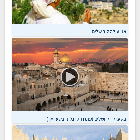
אני עולה לירושלים
בשערייך ירושלים (עומדות רגלינו בשערייך)