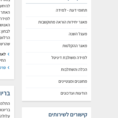
להיחשף
תחומי דעת - למידה
האתר ה
למידה 
מאגר יחידות הוראה מתוקשבות
האנושי
לבחון 
מעגל השנה
הרלוונ
שהרשת
מאגר ההקלטות
לאת
למידה משולבת דיגיטל
החינ
סרטו
הכלה והשתלבות
מחוננים ומצטיינים
בריו
הודעות ועדכונים
התלמיד
בריונו
קישורים לשירותים
עלולה 