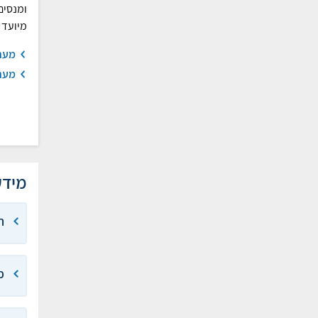
ומנסים
מיועד 
מער
מער
מידע
ה
פ