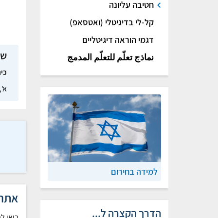
חטיבה עליונה
קל-לי בדיגיטלי (ואטסאפ)
דגמי הוראה דיגיטליים
שי
نماذج تعلّم للتعلّم المدمج
כי
א',
למידה בחירום
אתר 
הדרך הקצרה ל...
בואו ל