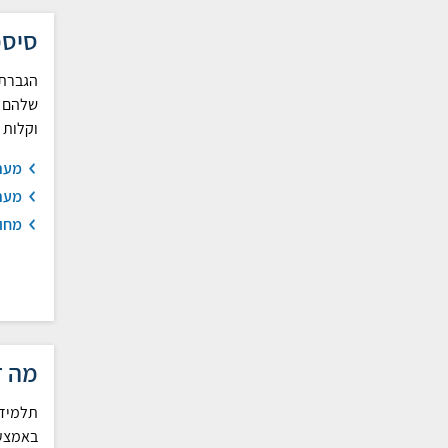
סיס
הגברת
שלהם ב
וקלות 
מער
מער
מחוו
מה ז
תלמידי
באמצעו