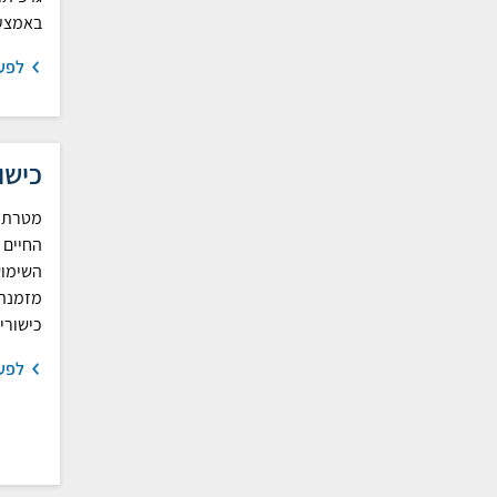
באמצעו
לפע
כישו
מטרת ה
החיים 
השימוש
מזמנת 
כישורי
לפע