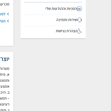
מכרעת
הפניות וההודעות שלי
לפע
שירות ותמיכה
הנחי
הצהרת נגישות
יוצר
מטרות 
א. פית
ותמונו
אמצעים
ב. היכר
– תמונ
רעיונו
ג. פית