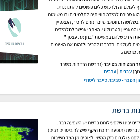
 לעולם זה ולרכוש כלים פשוטים להתגוננות.
וא סביבת למידה חווייתית לתלמידים ובו משימות
בשלושה תחומים: סייבר נעים להכיר, המאפיין
 והמאפיין הטכנולוגי. האתר יאפשר לתלמידים
את הידע שלהם במשימת "בחן את עצמך"
טית לעולמם ובדרך זו להכיר ולזהות את האיומים
 מזמינה.
ר הבטיחות בסייבר
(נדרשת הזדהות משרד
וך)
עברית
|
ערבית
ן הסבר - סביבת סייבר ליסודי
נות ברשת
ים יבינו שלפעילותם ברשת יש השפעה רבה.
ת ברשת (תופעה רחבת היקף שיש לה ביטויים רבים)
לפגוע ולגרום נזק ממשי. לצופים מן הצד חשיבות