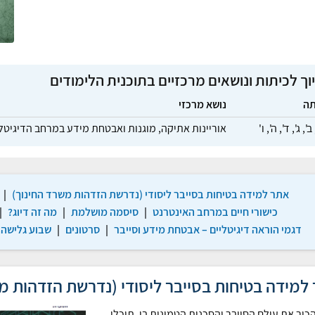
וך לכיתות ונושאים מרכזיים בתוכנית הלימודים
תה
נושא מרכזי
ב',
ג',
ד',
ה',
ו'
אוריינות אתיקה, מוגנות ואבטחת מידע במרחב הדיגיטל
אתר למידה בטיחות בסייבר ליסודי (נדרשת הזדהות משרד החינוך)
|
כישורי חיים במרחב האינטרנט
|
סיסמה מושלמת
|
מה זה דיוג?
|
דגמי הוראה דיגיטליים – אבטחת מידע וסייבר
|
סרטונים
|
שבוע גלישה 
למידה בטיחות בסייבר ליסודי (נדרשת הזדהות מ
הכיר את עולם הסייבר והסכנות הטמונות בו. תוכלו