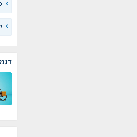
מ
ק
דגמי